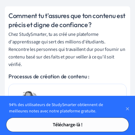
Comment tu t'assures que ton contenu est
précis et digne de confiance ?
Chez StudySmarter, tu as créé une plateforme
d'apprentissage qui sert des millions d'étudiants.
Rencontre les personnes qui travaillent dur pour fournir un
contenu basé sur des faits et pour veiller à ce qu'il soit
vérifié.
Processus de création de contenu :
Lily Hulatt
94% des utilisateurs de StudySmarter obtiennent de
Spécialiste du contenu numérique
meilleures notes avec notre plateforme gratuite.
Tables des matières
Tables des matières
Lily Hulatt est une spécialiste du contenu numérique avec
Télécharge-là !
plus de trois ans d’expérience en stratégie de contenu et en