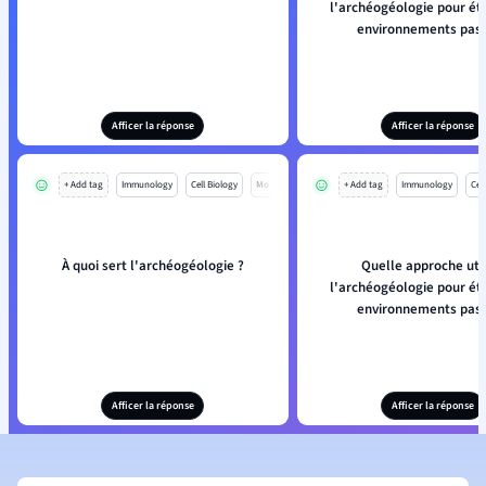
l'archéogéologie pour étu
environnements pas
Afficer la réponse
Afficer la réponse
+ Add tag
Immunology
Cell Biology
Mo
+ Add tag
Immunology
Cell
À quoi sert l'archéogéologie ?
Quelle approche util
l'archéogéologie pour étu
environnements pas
Afficer la réponse
Afficer la réponse