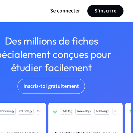
Se connecter
S'inscrire
Des millions de fiches
pécialement conçues pour
étudier facilement
Inscris-toi gratuitement
Immunology
Cell Biology
Mo
+ Add tag
Immunology
Cell Biology
Mo