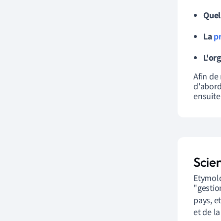
Quel
La
p
L'or
Afin de
d'abord
ensuite
Scie
Etymolo
"gestio
pays, e
et de l