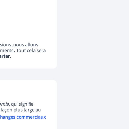
sions, nous allons
dements
.
Tout cela sera
rter
.
omia
, qui signifie
 façon plus large au
changes commerciaux