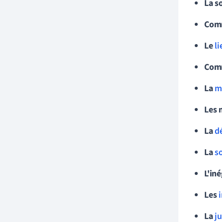
La so
Com
Le
li
Comm
La
m
Les 
La
d
La
s
L'in
Les
La
ju