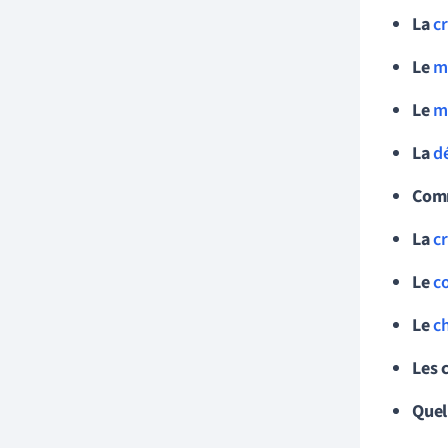
La
c
Le
m
Le
m
La
d
Comm
La
c
Le
c
Le
c
Les c
Quel