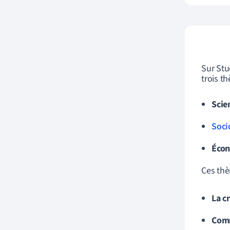
Sur Stu
trois t
Scie
Soci
Écon
Ces thè
La c
Comm