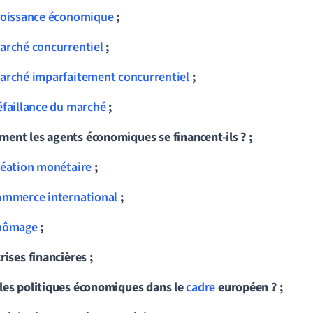
roissance économique
;
arché concurrentiel
;
arché imparfaitement concurrentiel
;
éfaillance du marché
;
ent les agents économiques se financent-ils ? ;
réation monétaire
;
ommerce international
;
hômage
;
rises financières ;
les politiques économiques dans le
cadre
européen ? ;