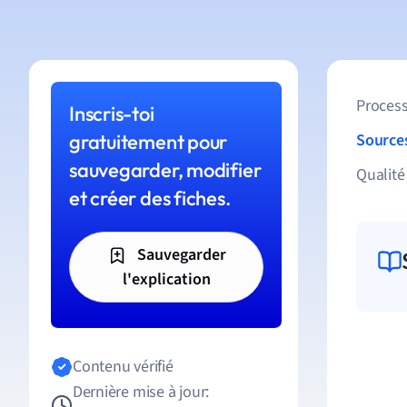
Process
Inscris-toi
gratuitement pour
Source
sauvegarder, modifier
Qualité
et créer des fiches.
Sauvegarder
l'explication
Contenu vérifié
Dernière mise à jour: