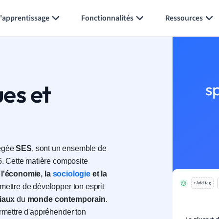
Générer des flashcards
Résumer la page
l'apprentissage
Fonctionnalités
Ressources
es et
s
régée
SES
, sont un ensemble de
. Cette matière composite
:
l'économie, la
sociologie
et la
+ Add tag
mettre de développer ton esprit
iaux
du
monde contemporain
.
rmettre d'appréhender ton