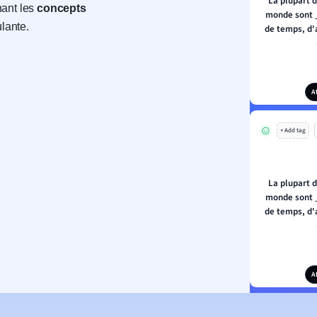
La plupart 
nant les
concepts
monde sont _
ulante.
de temps, d'
A
+ Add tag
La plupart 
monde sont _
de temps, d'
A