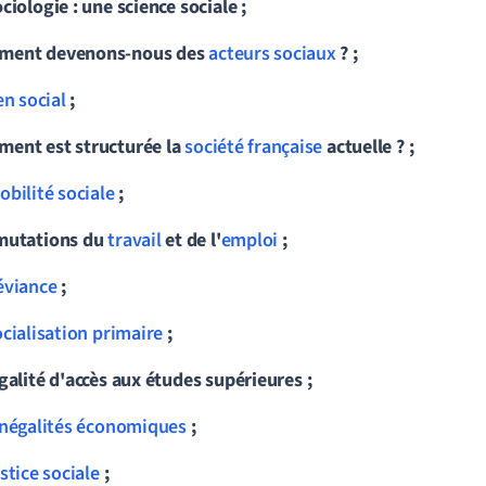
ciologie : une science sociale ;
ment devenons-nous des
acteurs sociaux
? ;
en social
;
ent est structurée la
société française
actuelle ? ;
obilité sociale
;
mutations du
travail
et de l'
emploi
;
éviance
;
ocialisation primaire
;
égalité d'accès aux études supérieures ;
inégalités économiques
;
stice sociale
;