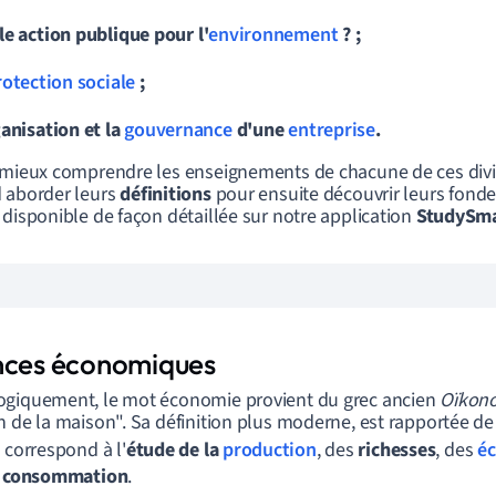
le action publique pour l'
environnement
? ;
rotection sociale
;
ganisation et la
gouvernance
d'une
entreprise
.
 mieux comprendre les enseignements de chacune de ces divi
 aborder leurs
définitions
pour ensuite découvrir leurs fon
 disponible de façon détaillée sur notre application
StudySma
nces économiques
giquement, le mot économie provient du grec ancien
Oïkon
n de la maison". Sa définition plus moderne, est rapportée de
t correspond à l'
étude de la
production
, des
richesses
, des
é
a
consommation
.