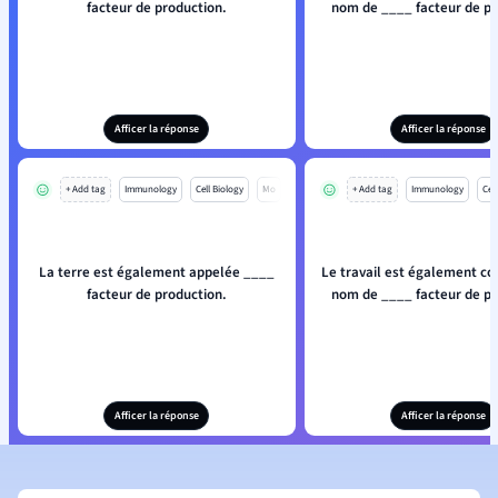
facteur de production.
nom de ____ facteur de pr
Afficer la réponse
Afficer la réponse
+ Add tag
Immunology
Cell Biology
Mo
+ Add tag
Immunology
Cell
La terre est également appelée ____
Le travail est également co
facteur de production.
nom de ____ facteur de pr
Afficer la réponse
Afficer la réponse