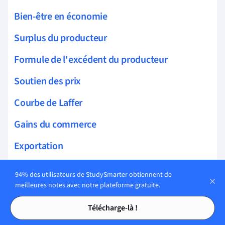
Bien-être en économie
Surplus du producteur
Formule de l'excédent du producteur
Soutien des prix
Courbe de Laffer
Gains du commerce
Exportation
Importation
94% des utilisateurs de StudySmarter obtiennent de
meilleures notes avec notre plateforme gratuite.
Tarifs douaniers
Tables des matières
Tables des matières
Télécharge-là !
Quotas