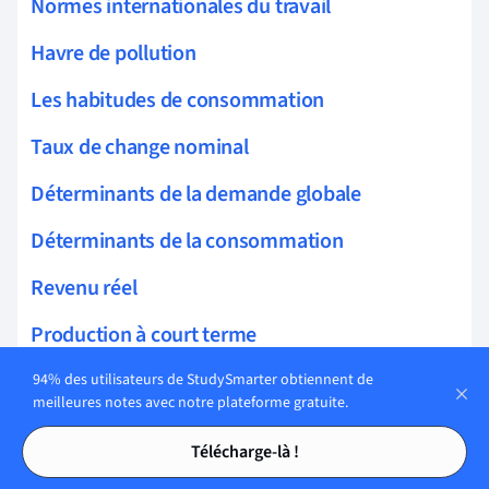
Normes internationales du travail
Havre de pollution
Les habitudes de consommation
Taux de change nominal
Déterminants de la demande globale
Déterminants de la consommation
Revenu réel
Production à court terme
Calendrier AA
94% des utilisateurs de StudySmarter obtiennent de
meilleures notes avec notre plateforme gratuite.
Élaboration de politiques
Tables des matières
Tables des matières
Télécharge-là !
Augmentation de la masse monétaire