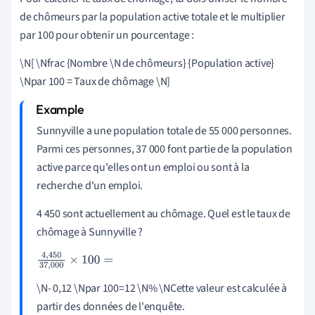
de chômeurs par la population active totale et le multiplier
par 100 pour obtenir un pourcentage :
\N[ \Nfrac {Nombre \N de chômeurs} {Population active}
\Npar 100 = Taux de chômage \N]
Sunnyville a une population totale de 55 000 personnes.
Parmi ces personnes, 37 000 font partie de la population
active parce qu'elles ont un emploi ou sont à la
recherche d'un emploi.
4 450 sont actuellement au chômage. Quel est le taux de
chômage à Sunnyville ?
4
,
450
37
,
000
×
100
=
\N- 0,12 \Npar 100=12 \N% \NCette valeur est calculée à
partir des données de l'enquête.