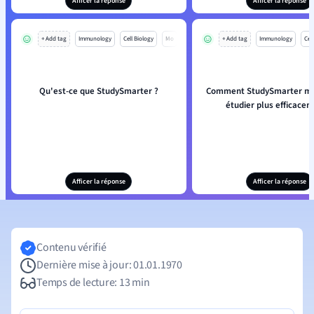
Afficer la réponse
Afficer la réponse
+ Add tag
Immunology
Cell Biology
Mo
+ Add tag
Immunology
Cell
Qu'est-ce que StudySmarter ?
Comment StudySmarter m'ai
étudier plus efficacem
Afficer la réponse
Afficer la réponse
Contenu vérifié
Dernière mise à jour: 01.01.1970
Temps de lecture: 13 min