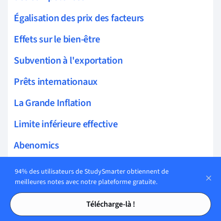
Égalisation des prix des facteurs
Effets sur le bien-être
Subvention à l'exportation
Prêts internationaux
La Grande Inflation
Limite inférieure effective
Abenomics
Critique de Lucas
94% des utilisateurs de StudySmarter obtiennent de
meilleures notes avec notre plateforme gratuite.
Politique monétaire discrétionnaire
Tables des matières
Tables des matières
Télécharge-là !
Crise pétrolière