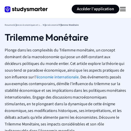
Générer des flashcards
Résumer la page
Accéder l'application
Resumes
Sciences économiques et sociales
Macroéconomie
Trilemme Monétaire
Trilemme Monétaire
Plonge dans les complexités du Trilemme monétaire, un concept
dominant de la macroéconomie qui pose un défi constant aux
décideurs politiques du monde entier. Cet article explore la théorie qui
sous-tend ce paradoxe économique, ainsi que les aspects pratiques de
son influence sur l'
économie internationale
. Des événements passés
aux exemples contemporains, démêle l'influence du trilemme sur la
stabilité économique et ses implications dans les politiques monétaires
internationales. Engage des discussions macroéconomiques
stimulantes, en te plongeant dans la dynamique de cette énigme
économique, ses modifications historiques, ses interprétations, et les
débats actuels qu'elle alimente parmi les économistes. Découvre le
Trilemme Monétaire, ses impacts considérables et son rôle