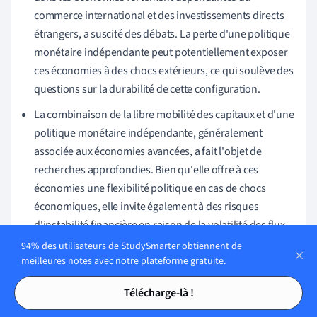
commerce international et des investissements directs
étrangers, a suscité des débats. La perte d'une politique
monétaire indépendante peut potentiellement exposer
ces économies à des chocs extérieurs, ce qui soulève des
questions sur la durabilité de cette configuration.
La combinaison de la libre mobilité des capitaux et d'une
politique monétaire indépendante, généralement
associée aux économies avancées, a fait l'objet de
recherches approfondies. Bien qu'elle offre à ces
économies une flexibilité politique en cas de chocs
économiques, elle invite également à des risques
d'instabilité financière en raison de la volatilité des flux
de capitaux.
94% des utilisateurs de StudySmarter obtiennent de
meilleures notes avec notre plateforme gratuite.
L'approche consistant à adopter une politique monétaire
Tables des matières
Tables des matières
indépendante tout en maintenant le taux de change fixe
Télécharge-là !
et en imposant des contrôles de capitaux, souvent