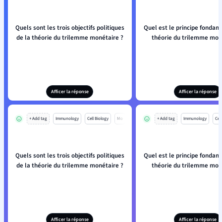
Quels sont les trois objectifs politiques
Quel est le principe fondam
de la théorie du trilemme monétaire ?
théorie du trilemme mon
Afficer la réponse
Afficer la réponse
+ Add tag
Immunology
Cell Biology
Mo
+ Add tag
Immunology
Cell
Quels sont les trois objectifs politiques
Quel est le principe fondam
de la théorie du trilemme monétaire ?
théorie du trilemme mon
Afficer la réponse
Afficer la réponse