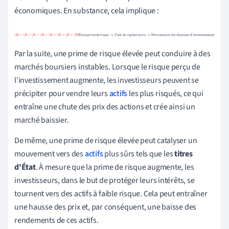
économiques. En substance, cela implique :
\N
−
\N
−
\N
−
\N
−
\N
−
\N
−
\N
−
\N
H
a
u
t
e
p
r
i
m
e
d
e
r
i
s
q
u
e
⇒
Coût du
û
é
é
capital accru
⇒
Décroissance des dépenses d'investissement
Par la suite, une prime de risque élevée peut conduire à des
marchés boursiers instables. Lorsque le risque perçu de
l'investissement augmente, les investisseurs peuvent se
précipiter pour vendre leurs
actifs
les plus risqués, ce qui
entraîne une chute des prix des actions et crée ainsi un
marché baissier.
De même, une prime de risque élevée peut catalyser un
mouvement vers des
actifs
plus sûrs tels que les
titres
d'État
. À mesure que la prime de risque augmente, les
investisseurs, dans le but de protéger leurs intérêts, se
tournent vers des actifs à faible risque. Cela peut entraîner
une hausse des prix et, par conséquent, une baisse des
rendements de ces actifs.