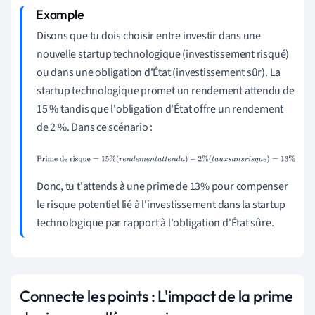
Disons que tu dois choisir entre investir dans une
nouvelle startup technologique (investissement risqué)
ou dans une obligation d'État (investissement sûr). La
startup technologique promet un rendement attendu de
15 % tandis que l'obligation d'État offre un rendement
de 2 %. Dans ce scénario :
Prime de risque
=
15
%
(
r
e
n
d
e
m
e
n
t
a
t
t
e
n
d
u
)
−
2
%
(
t
a
u
x
s
a
n
s
r
i
s
q
u
e
)
=
13
%
Donc, tu t'attends à une prime de 13% pour compenser
le risque potentiel lié à l'investissement dans la startup
technologique par rapport à l'obligation d'État sûre.
Connecte les points : L'impact de la prime