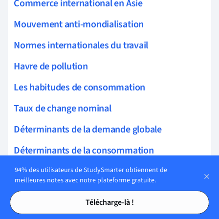
Commerce international en Asie
Mouvement anti-mondialisation
Normes internationales du travail
Havre de pollution
Les habitudes de consommation
Taux de change nominal
Déterminants de la demande globale
Déterminants de la consommation
Revenu réel
94% des utilisateurs de StudySmarter obtiennent de
meilleures notes avec notre plateforme gratuite.
Production à court terme
Tables des matières
Tables des matières
Télécharge-là !
Calendrier AA