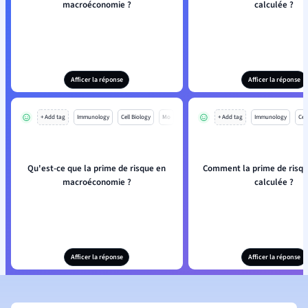
macroéconomie ?
calculée ?
Afficer la réponse
Afficer la réponse
+ Add tag
Immunology
Cell Biology
Mo
+ Add tag
Immunology
Cell
Qu'est-ce que la prime de risque en
Comment la prime de risqu
macroéconomie ?
calculée ?
Afficer la réponse
Afficer la réponse