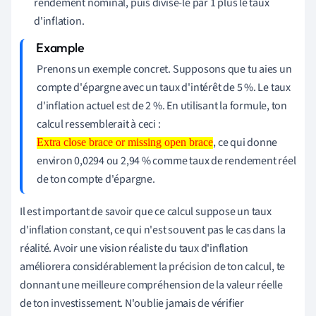
rendement nominal, puis divise-le par 1 plus le taux
d'inflation.
Prenons un exemple concret. Supposons que tu aies un
compte d'épargne avec un taux d'intérêt de 5 %. Le taux
d'inflation actuel est de 2 %. En utilisant la formule, ton
calcul ressemblerait à ceci :
, ce qui donne
Extra close brace or missing open brace
Extra close brace or missing open
environ 0,0294 ou 2,94 % comme taux de rendement réel
brace
de ton compte d'épargne.
Il est important de savoir que ce calcul suppose un taux
d'inflation constant, ce qui n'est souvent pas le cas dans la
réalité. Avoir une vision réaliste du taux d'inflation
améliorera considérablement la précision de ton calcul, te
donnant une meilleure compréhension de la valeur réelle
de ton investissement. N'oublie jamais de vérifier