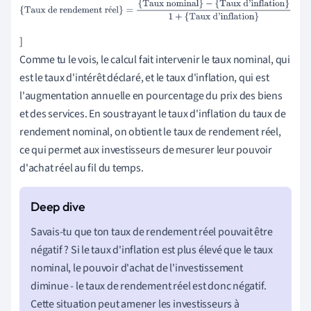
{Taux de rendement réel}
=
{Taux nominal}
−
{Taux
é
d'inflation}
1
+
{Taux d'inflation}
]
Comme tu le vois, le calcul fait intervenir le taux nominal, qui
est le taux d'intérêt déclaré, et le taux d'inflation, qui est
l'augmentation annuelle en pourcentage du prix des biens
et des services. En soustrayant le taux d'inflation du taux de
rendement nominal, on obtient le taux de rendement réel,
ce qui permet aux investisseurs de mesurer leur pouvoir
d'achat réel au fil du temps.
Savais-tu que ton taux de rendement réel pouvait être
négatif ? Si le taux d'inflation est plus élevé que le taux
nominal, le pouvoir d'achat de l'investissement
diminue - le taux de rendement réel est donc négatif.
Cette situation peut amener les investisseurs à