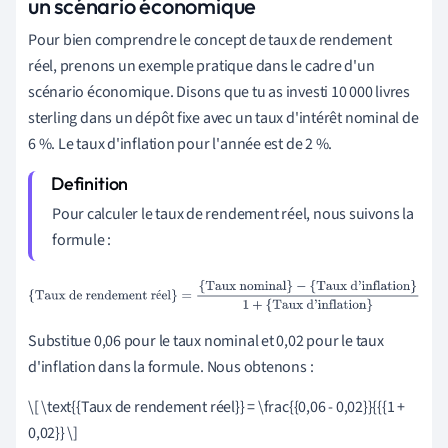
un scénario économique
Pour bien comprendre le concept de taux de rendement
réel, prenons un exemple pratique dans le cadre d'un
scénario économique. Disons que tu as investi 10 000 livres
sterling dans un dépôt fixe avec un taux d'intérêt nominal de
6 %. Le taux d'inflation pour l'année est de 2 %.
Pour calculer le taux de rendement réel, nous suivons la
formule :
{Taux de rendement réel}
=
{Taux nominal}
−
{Taux
é
d'inflation}
1
+
{Taux d'inflation}
Substitue 0,06 pour le taux nominal et 0,02 pour le taux
d'inflation dans la formule. Nous obtenons :
\[ \text{{Taux de rendement réel}} = \frac{{0,06 - 0,02}}{{{1 +
0,02}} \]