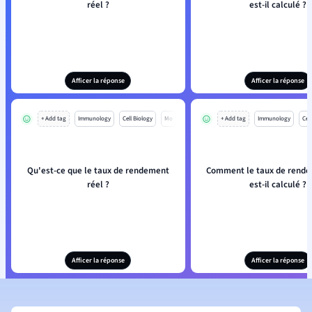
réel ?
est-il calculé ?
Afficer la réponse
Afficer la réponse
+ Add tag
Immunology
Cell Biology
Mo
+ Add tag
Immunology
Cell
Qu'est-ce que le taux de rendement
Comment le taux de rende
réel ?
est-il calculé ?
Afficer la réponse
Afficer la réponse