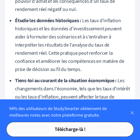
pouvoir d'achat et les conséquences d'un taux de
rendement réel négatif ou nul.
Étudie les données historiques :
Les taux d'inflation
historiques et les données d'investissement peuvent
aider à formuler des scénarios et à s'entraîner à
interpréter les résultats de l'analyse du taux de
rendement réel. Cette pratique peut renforcer la
confiance et améliorer les compétences en matière de
prise de décision au fil du temps.
Tiens-toi au courant de la situation économique :
Les
changements dans l'économie, tels que les taux d'intérêt
ou les taux d'inflation, peuvent affecter le taux de
rendement réel. Se tenir au courant de ces conditions
94% des utilisateurs de StudySmarter obtiennent de
peut aider à se préparer à des changements inattendus
meilleures notes avec notre plateforme gratuite.
du taux de rendement réel.
Tables des matières
Tables des matières
Télécharge-là !
Tenir compte de la tendance du marché :
Les