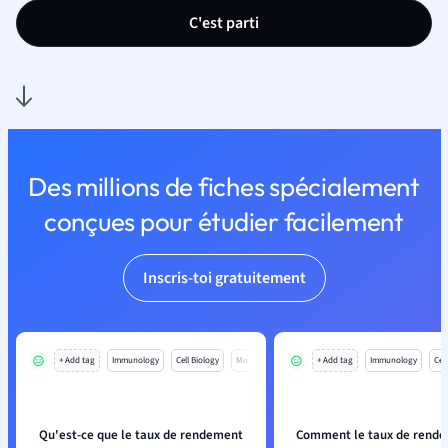
C'est parti
Des millions de fiches spécialement
conçues pour étudier facilement
Inscris-toi gratuitement
+ Add tag
Immunology
Cell Biology
Mo
+ Add tag
Immunology
Cell
Qu'est-ce que le taux de rendement
Comment le taux de rende