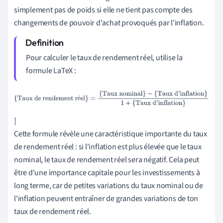
simplement pas de poids si elle ne tient pas compte des
changements de pouvoir d'achat provoqués par l'inflation.
Pour calculer le taux de rendement réel, utilise la
formule LaTeX :
{Taux de rendement réel}
=
{Taux nominal}
−
{Taux
é
d'inflation}
1
+
{Taux d'inflation}
]
Cette formule révèle une caractéristique importante du taux
de rendement réel : si l'inflation est plus élevée que le taux
nominal, le taux de rendement réel sera négatif. Cela peut
être d'une importance capitale pour les investissements à
long terme, car de petites variations du taux nominal ou de
l'inflation peuvent entraîner de grandes variations de ton
taux de rendement réel.