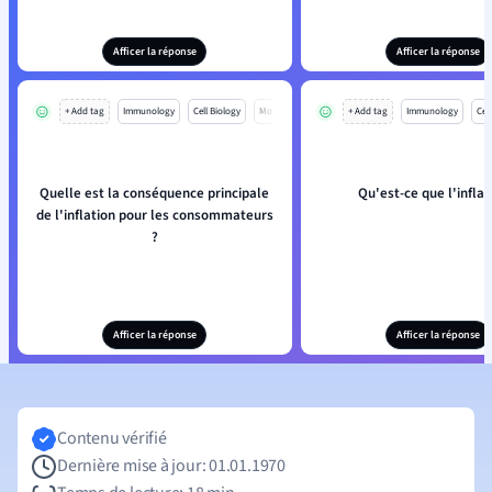
Afficer la réponse
Afficer la réponse
+ Add tag
Immunology
Cell Biology
Mo
+ Add tag
Immunology
Cell
Quelle est la conséquence principale
Qu'est-ce que l'inflat
de l'inflation pour les consommateurs
?
Afficer la réponse
Afficer la réponse
Contenu vérifié
Dernière mise à jour: 01.01.1970