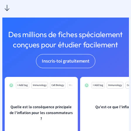
Des millions de fiches spécialement
conçues pour étudier facilement
Inscris-toi gratuitement
+ Add tag
Immunology
Cell Biology
Mo
+ Add tag
Immunology
Cell
Quelle est la conséquence principale
Qu'est-ce que l'inflat
de l'inflation pour les consommateurs
?