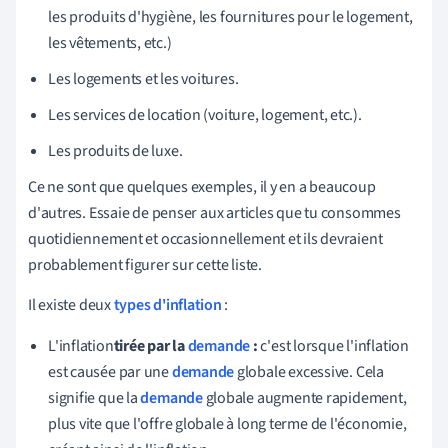
les produits d'hygiène, les fournitures pour le logement,
les vêtements, etc.)
Les logements et les voitures.
Les services de location (voiture, logement, etc.).
Les produits de luxe.
Ce ne sont que quelques exemples, il y en a beaucoup
d'autres. Essaie de penser aux articles que tu consommes
quotidiennement et occasionnellement et ils devraient
probablement figurer sur cette liste.
Il existe deux
types d'inflation
:
L'inflation
tirée par la
demande
:
c'est lorsque l'inflation
est causée par une
demande
globale excessive. Cela
signifie que la
demande
globale augmente rapidement,
plus vite que l'offre globale à long terme de l'économie,