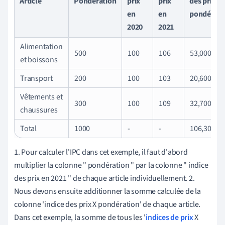
Article
Pondération
prix
prix
des prix X
en
en
pondérati
2020
2021
Alimentation
500
100
106
53,000
et boissons
Transport
200
100
103
20,600
Vêtements et
300
100
109
32,700
chaussures
Total
1000
-
-
106,300
1. Pour calculer l'IPC dans cet exemple, il faut d'abord
multiplier la colonne " pondération " par la colonne " indice
des prix en 2021 " de chaque article individuellement. 2.
Nous devons ensuite additionner la somme calculée de la
colonne 'indice des prix X pondération' de chaque article.
Dans cet exemple, la somme de tous les '
indices de prix
X