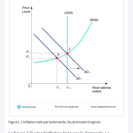
Figure 2. L'inflation tirée par la demande, StudySmarter Originals