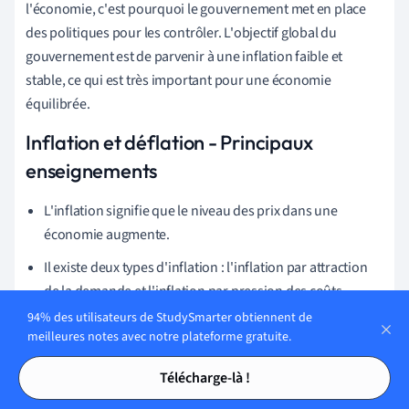
l'économie, c'est pourquoi le gouvernement met en place
des politiques pour les contrôler. L'objectif global du
gouvernement est de parvenir à une inflation faible et
stable, ce qui est très important pour une économie
équilibrée.
Inflation et déflation - Principaux
enseignements
L'inflation signifie que le niveau des prix dans une
économie augmente.
Il existe deux types d'inflation : l'inflation par attraction
de la demande et l'inflation par pression des coûts.
94% des utilisateurs de StudySmarter obtiennent de
L'inflation tirée par la demande est causée par une
meilleures notes avec notre plateforme gratuite.
augmentation de la demande globale.
Tables des matières
Tables des matières
Télécharge-là !
L'inflation par la pression des coûts est due à des
problèmes au niveau de l'offre de l'économie.