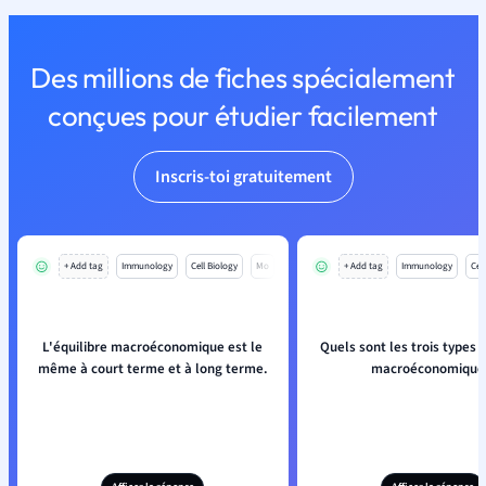
Des millions de fiches spécialement
conçues pour étudier facilement
Inscris-toi gratuitement
+ Add tag
Immunology
Cell Biology
Mo
+ Add tag
Immunology
Cell
L'équilibre macroéconomique est le
Quels sont les trois types d
même à court terme et à long terme.
macroéconomique