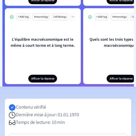
Afficer la réponse
Afficer la réponse
+ Add tag
Immunology
Cell Biology
Mo
+ Add tag
Immunology
Cell
L'équilibre macroéconomique est le
Quels sont les trois types d
même à court terme et à long terme.
macroéconomique
Afficer la réponse
Afficer la réponse
Contenu vérifié
Dernière mise à jour: 01.01.1970
Temps de lecture: 10 min