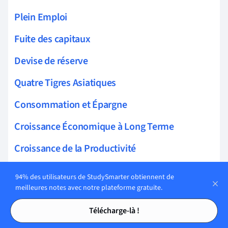
Plein Emploi
Fuite des capitaux
Devise de réserve
Quatre Tigres Asiatiques
Consommation et Épargne
Croissance Économique à Long Terme
Croissance de la Productivité
Flottement administré
94% des utilisateurs de StudySmarter obtiennent de
meilleures notes avec notre plateforme gratuite.
Principe des avantages
Tables des matières
Tables des matières
Télécharge-là !
Taux d'intérêt d'équilibre