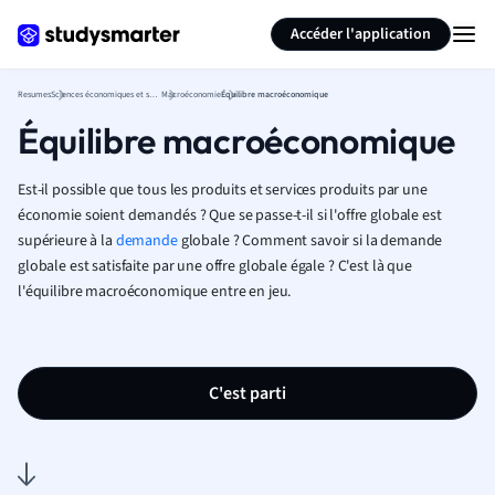
Générer des flashcards
Résumer la page
Accéder l'application
Resumes
Sciences économiques et sociales
Macroéconomie
Équilibre macroéconomique
Équilibre macroéconomique
Est-il possible que tous les produits et services produits par une
économie soient demandés ? Que se passe-t-il si l'offre globale est
supérieure à la
demande
globale ? Comment savoir si la demande
globale est satisfaite par une offre globale égale ? C'est là que
l'équilibre macroéconomique entre en jeu.
C'est parti