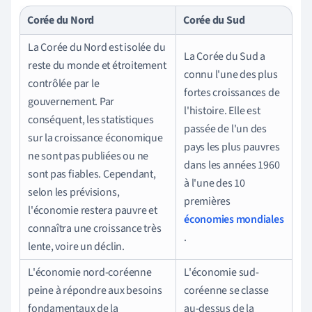
Corée du Nord
Corée du Sud
La Corée du Nord est isolée du
La Corée du Sud a
reste du monde et étroitement
connu l'une des plus
contrôlée par le
fortes croissances de
gouvernement. Par
l'histoire. Elle est
conséquent, les statistiques
passée de l'un des
sur la croissance économique
pays les plus pauvres
ne sont pas publiées ou ne
dans les années 1960
sont pas fiables. Cependant,
à l'une des 10
selon les prévisions,
premières
l'économie restera pauvre et
économies mondiales
connaîtra une croissance très
.
lente, voire un déclin.
L'économie nord-coréenne
L'économie sud-
peine à répondre aux besoins
coréenne se classe
fondamentaux de la
au-dessus de la