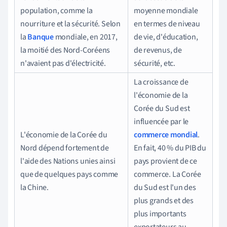
population, comme la
moyenne mondiale
nourriture et la sécurité. Selon
en termes de niveau
la
Banque
mondiale, en 2017,
de vie, d'éducation,
la moitié des Nord-Coréens
de revenus, de
n'avaient pas d'électricité.
sécurité, etc.
La croissance de
l'économie de la
Corée du Sud est
influencée par le
L'économie de la Corée du
commerce mondial
.
Nord dépend fortement de
En fait, 40 % du PIB du
l'aide des Nations unies ainsi
pays provient de ce
que de quelques pays comme
commerce. La Corée
la Chine.
du Sud est l'un des
plus grands et des
plus importants
exportateurs au