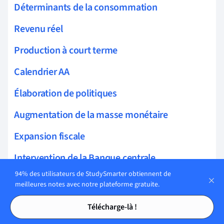
Déterminants de la consommation
Revenu réel
Production à court terme
Calendrier AA
Élaboration de politiques
Augmentation de la masse monétaire
Expansion fiscale
Intervention de la Banque centrale
94% des utilisateurs de StudySmarter obtiennent de
Changements des taux de change
meilleures notes avec notre plateforme gratuite.
Tables des matières
Tables des matières
Équilibre extérieur
Télécharge-là !
L'écart entre les riches et les pauvres