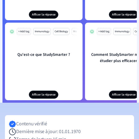
Afficer la réponse
Afficer la réponse
+ Add tag
Immunology
Cell Biology
Mo
+ Add tag
Immunology
Cell
Qu'est-ce que StudySmarter ?
Comment StudySmarter m'ai
étudier plus efficacem
Afficer la réponse
Afficer la réponse
Contenu vérifié
Dernière mise à jour: 01.01.1970