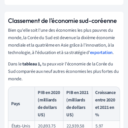
Classement de l'économie sud-coréenne
Bien qu'elle soit l'une des économies les plus pauvres du
monde, la Corée du Sud est devenue la dixième économie
mondiale et la quatrième en Asie grâce à l'innovation, à la
technologie, à l'éducation et à sa stratégie d'
exportation
.
Dans le
tableau 1,
tu peux voir l'économie de la Corée du
Sud comparée aux neuf autres économies les plus fortes du
monde.
PIB en 2020
PIB en 2021
Croissance
(milliards
(milliards
entre 2020
Pays
de dollars
de dollars
et 2021 en
US)
US)
%
États-Unis
20,893.75
22,939.58
5.97