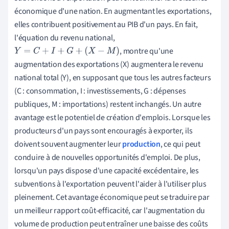
économique d'une nation. En augmentant les exportations,
elles contribuent positivement au PIB d'un pays. En fait,
l'équation du revenu national,
, montre qu'une
Y
=
C
+
I
+
G
+
(
X
−
M
)
augmentation des exportations (X) augmentera le revenu
national total (Y), en supposant que tous les autres facteurs
(C : consommation, I : investissements, G : dépenses
publiques, M : importations) restent inchangés. Un autre
avantage est le potentiel de création d'emplois. Lorsque les
producteurs d'un pays sont encouragés à exporter, ils
doivent souvent augmenter leur
production
, ce qui peut
conduire à de nouvelles opportunités d'emploi. De plus,
lorsqu'un pays dispose d'une capacité excédentaire, les
subventions à l'exportation peuvent l'aider à l'utiliser plus
pleinement. Cet avantage économique peut se traduire par
un meilleur rapport coût-efficacité, car l'augmentation du
volume de production peut entraîner une baisse des coûts