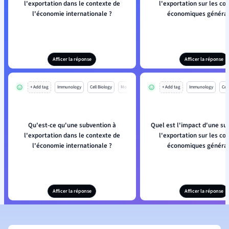
l'exportation dans le contexte de
l'exportation sur les con
l'économie internationale ?
économiques général
Afficer la réponse
Afficer la réponse
+ Add tag
Immunology
Cell Biology
Mo
+ Add tag
Immunology
Cell
Qu'est-ce qu'une subvention à
Quel est l'impact d'une su
l'exportation dans le contexte de
l'exportation sur les con
l'économie internationale ?
économiques général
Afficer la réponse
Afficer la réponse