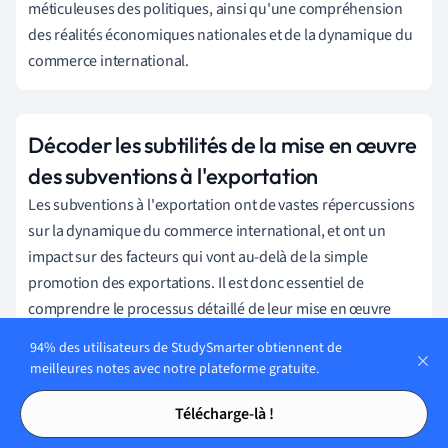
méticuleuses des politiques, ainsi qu'une compréhension
des réalités économiques nationales et de la dynamique du
commerce international.
Décoder les subtilités de la mise en œuvre
des subventions à l'exportation
Les subventions à l'exportation ont de vastes répercussions
sur la dynamique du commerce international, et ont un
impact sur des facteurs qui vont au-delà de la simple
promotion des exportations. Il est donc essentiel de
comprendre le processus détaillé de leur mise en œuvre
pour saisir leurs effets et contre-effets potentiels.
94% des utilisateurs de StudySmarter obtiennent de
meilleures notes avec notre plateforme gratuite.
Tables des matières
Tables des matières
Télécharge-là !
Guide étape par étape de la mise en