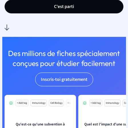
C'est parti
Des millions de fiches spécialement
conçues pour étudier facilement
Inscris-toi gratuitement
+ Add tag
Immunology
Cell Biology
Mo
+ Add tag
Immunology
Cell
Qu'est-ce qu'une subvention à
Quel est l'impact d'une su