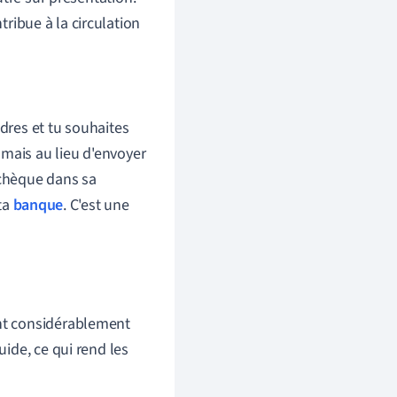
ntribue à la circulation
ndres et tu souhaites
 mais au lieu d'envoyer
 chèque dans sa
ta
banque
. C'est une
t considérablement
uide, ce qui rend les