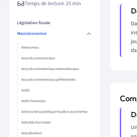
Temps de lecture: 25 min
Législation fiscale
Da
in
Macroéconomie
jo
Abenomics
da
Accords commerciaux
Accords commerciaux internationaux
Accords commerciaux préférentiels
Actifs
Comp
Actifs financiers
Actions de la politique fiscale à court terme
Activités hors bilan
Un
Actualisation
so