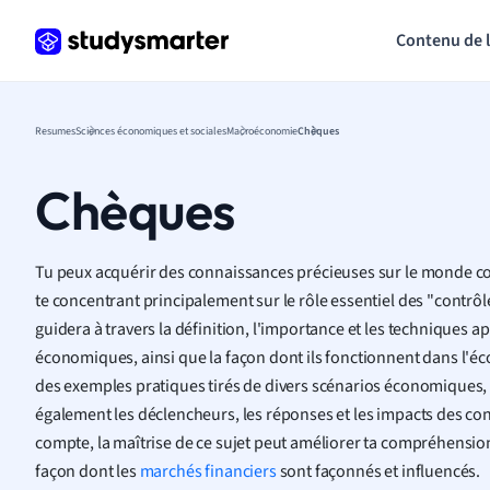
Contenu de 
Resumes
Sciences économiques et sociales
Macroéconomie
Chèques
Chèques
Tu peux acquérir des connaissances précieuses sur le monde 
te concentrant principalement sur le rôle essentiel des "contrôl
guidera à travers la définition, l'importance et les techniques 
économiques, ainsi que la façon dont ils fonctionnent dans l'éc
des exemples pratiques tirés de divers scénarios économiques, 
également les déclencheurs, les réponses et les impacts des co
compte, la maîtrise de ce sujet peut améliorer ta compréhensio
façon dont les
marchés financiers
sont façonnés et influencés.