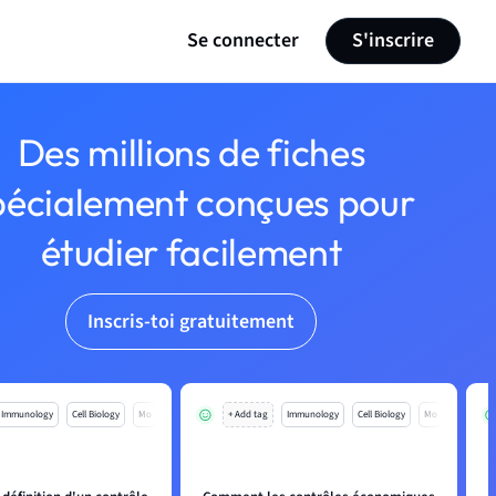
Se connecter
S'inscrire
Des millions de fiches
pécialement conçues pour
étudier facilement
Inscris-toi gratuitement
Immunology
Cell Biology
Mo
+ Add tag
Immunology
Cell Biology
Mo