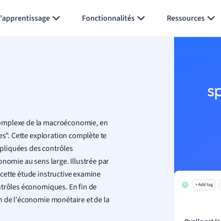
Générer des flashcards
Résumer la page
l'apprentissage
Fonctionnalités
Ressources
s
complexe de la macroéconomie, en
es". Cette exploration complète te
appliquées des contrôles
onomie au sens large. Illustrée par
cette étude instructive examine
ntrôles économiques. En fin de
+ Add tag
n de l'économie monétaire et de la