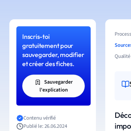
Process
Inscris-toi
gratuitement pour
Source
sauvegarder, modifier
Qualité
et créer des fiches.
Sauvegarder
l'explication
Décou
Contenu vérifié
impo
Publié le: 26.06.2024