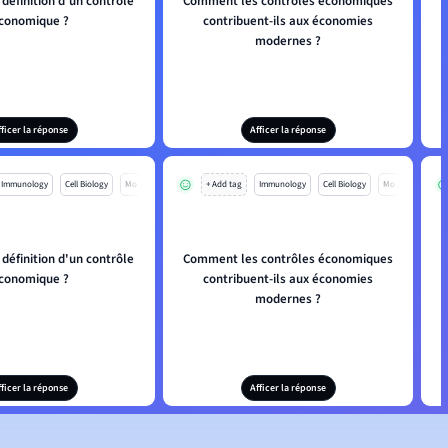
 définition d'un contrôle
Comment les contrôles économiques
Q
conomique ?
contribuent-ils aux économies
modernes ?
fficer la réponse
Afficer la réponse
Immunology
Cell Biology
Mo
+ Add tag
Immunology
Cell Biology
Mo
 définition d'un contrôle
Comment les contrôles économiques
Q
conomique ?
contribuent-ils aux économies
modernes ?
fficer la réponse
Afficer la réponse