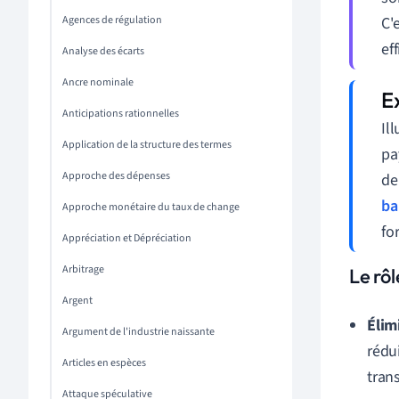
Agences de régulation
C'
ef
Analyse des écarts
Ancre nominale
Anticipations rationnelles
Il
Application de la structure des termes
pa
Approche des dépenses
de 
ba
Approche monétaire du taux de change
fo
Appréciation et Dépréciation
Arbitrage
Le rô
Argent
Élim
Argument de l'industrie naissante
rédu
Articles en espèces
tran
Attaque spéculative