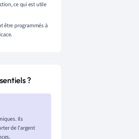
ion, ce qui est utile
nt être programmés à
icace.
entiels ?
iques. Ils
rter de l'argent
nces.