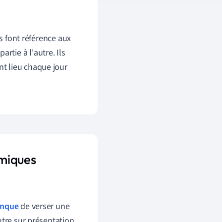
 font référence aux
rtie à l'autre. Ils
nt lieu chaque jour
omiques
nque
de verser une
re sur présentation.