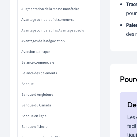
Trace
Augmentation de la masse monétaire
pour
Avantage comparatif et commerce
Paie
Avantage comparatif vs Avantage absolu
des 
Avantages de la négociation
Aversion au risque
Balance commerciale
Balance des paiements
Pourq
Banque
Banque d'Angleterre
Banque du Canada
Banque en ligne
Les 
faci
Banque offshore
liqu