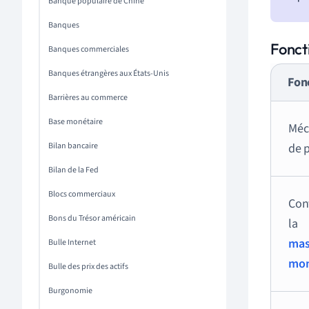
Banque populaire de Chine
Banques
Fonct
Banques commerciales
Banques étrangères aux États-Unis
Fon
Barrières au commerce
Base monétaire
Méc
Bilan bancaire
de 
Bilan de la Fed
Blocs commerciaux
Con
Bons du Trésor américain
la
mas
Bulle Internet
mon
Bulle des prix des actifs
Burgonomie