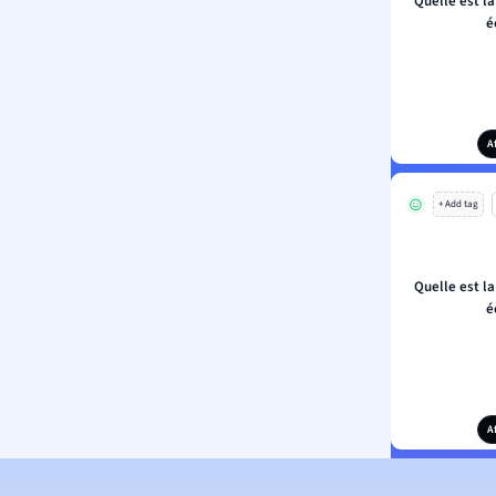
Quelle est la
é
A
+ Add tag
Quelle est la
é
A