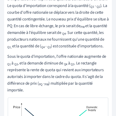
Le quota d'importation correspond à la quantité (
-
). La
Q3
Q2
courbe d'offre nationale se déplace vers la droite de cette
quantité contingentée. Le nouveau prix d'équilibre se situe à
PQ
En cas de libre-échange, le prix serait de
et la quantité
.
PW
demandée à l'équilibre serait de
. Sur cette quantité, les
Q4
producteurs nationaux ne fournissent qu'une quantité de
et la quantité de (
-
) est constituée d'importations.
Q1
,
Q4
Q1
Sous le quota d'importation, l'offre nationale augmente de
à
, et la demande diminue de
à
. Le rectangle
Q1
Q2
Q4
Q3
représente la rente de quota qui revient aux importateurs
autorisés à importer dans le cadre du quota. Il s'agit de la
différence de prix (
-
) multipliée par la quantité
PQ
PW
importée.