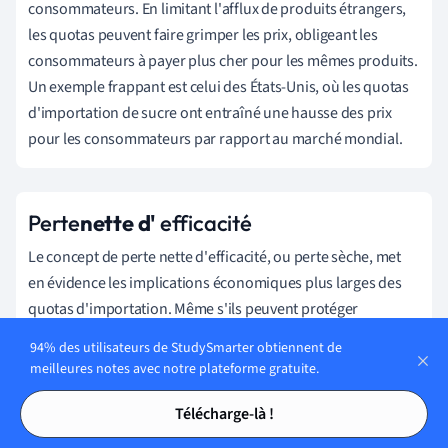
consommateurs. En limitant l'afflux de produits étrangers,
les quotas peuvent faire grimper les prix, obligeant les
consommateurs à payer plus cher pour les mêmes produits.
Un exemple frappant est celui des États-Unis, où les quotas
d'importation de sucre ont entraîné une hausse des prix
pour les consommateurs par rapport au marché mondial.
Perte
nette d'
efficacité
Le concept de perte nette d'efficacité, ou perte sèche, met
en évidence les implications économiques plus larges des
quotas d'importation. Même s'ils peuvent protéger
certaines industries nationales, les coûts globaux pour
94% des utilisateurs de StudySmarter obtiennent de
l'économie, principalement sous la forme de prix plus
meilleures notes avec notre plateforme gratuite.
élevés, dépassent souvent les avantages, ce qui entraîne une
Tables des matières
Tables des matières
perte nette d'efficacité. Ce phénomène reflète les
Télécharge-là !
répercussions économiques complexes, souvent cachées,