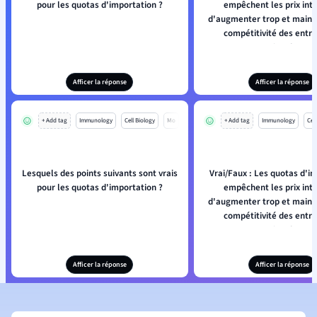
pour les quotas d'importation ?
empêchent les prix inté
d'augmenter trop et maint
compétitivité des entre
nationales.
Afficer la réponse
Afficer la réponse
+ Add tag
Immunology
Cell Biology
Mo
+ Add tag
Immunology
Cell
Lesquels des points suivants sont vrais
Vrai/Faux : Les quotas d'i
pour les quotas d'importation ?
empêchent les prix inté
d'augmenter trop et maint
compétitivité des entre
nationales.
Afficer la réponse
Afficer la réponse