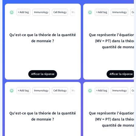
+ Add tag
Immunology
Cell Biology
Mo
+ Add tag
Immunology
Cell
Qu'est-ce que la théorie de la quantité
Que représente l'équation
de monnaie ?
(MV = PT) dans la théori
quantité de monnai
Afficer la réponse
Afficer la réponse
+ Add tag
Immunology
Cell Biology
Mo
+ Add tag
Immunology
Cell
Qu'est-ce que la théorie de la quantité
Que représente l'équation
de monnaie ?
(MV = PT) dans la théori
quantité de monnai