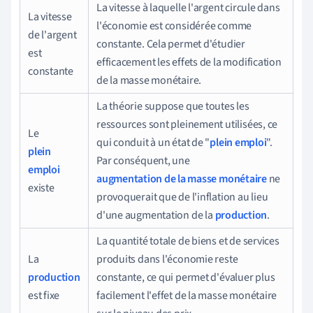
La vitesse à laquelle l'argent circule dans
La vitesse
l'économie est considérée comme
de l'argent
constante. Cela permet d'étudier
est
efficacement les effets de la modification
constante
de la masse monétaire.
La théorie suppose que toutes les
ressources sont pleinement utilisées, ce
Le
qui conduit à un état de "
plein emploi
".
plein
Par conséquent, une
emploi
augmentation de la masse monétaire
ne
existe
provoquerait que de l'inflation au lieu
d'une augmentation de la
production
.
La quantité totale de biens et de services
La
produits dans l'économie reste
production
constante, ce qui permet d'évaluer plus
est fixe
facilement l'effet de la masse monétaire