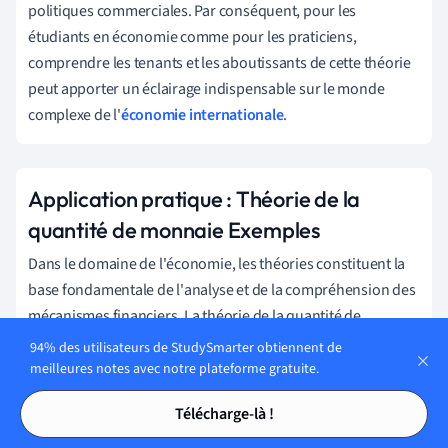
politiques commerciales. Par conséquent, pour les
étudiants en économie comme pour les praticiens,
comprendre les tenants et les aboutissants de cette théorie
peut apporter un éclairage indispensable sur le monde
complexe de l'
économie internationale
.
Application pratique : Théorie de la
quantité de monnaie Exemples
Dans le domaine de l'économie, les théories constituent la
base fondamentale de l'analyse et de la compréhension des
mécanismes financiers. La théorie de la quantité de
monnaie est un exemple de cette théorie cruciale, qui a été
94% des utilisateurs de StudySmarter obtiennent de
largement utilisée pour l'élaboration des politiques et les
meilleures notes avec notre plateforme gratuite.
prédictions économiques. Pour donner vie à ce concept
Tables des matières
Tables des matières
Télécharge-là !
théorique, examinons son application dans des scénarios
concrets du monde réel.