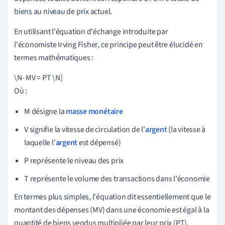
biens au niveau de prix actuel.
En utilisant l'équation d'échange introduite par
l'économiste Irving Fisher, ce principe peut être élucidé en
termes mathématiques :
\N- MV = PT \N]
Où :
M désigne la
masse monétaire
V signifie la vitesse de circulation de l'
argent
(la vitesse à
laquelle l'
argent
est dépensé)
P représente le niveau des prix
T représente le volume des transactions dans l'économie
En termes plus simples, l'équation dit essentiellement que le
montant des dépenses (MV) dans une économie est égal à la
quantité de biens vendus multipliée par leur prix (PT).