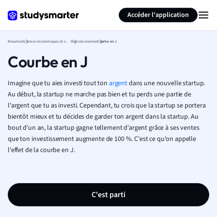
Générer des flashcards
Résumer la page
Accéder l'application
Resumes
Sciences économiques et sociales
Macroéconomie
Courbe en J
Courbe en J
Imagine que tu aies investi tout ton
argent
dans une nouvelle startup.
Au début, la startup ne marche pas bien et tu perds une partie de
l'argent que tu as investi. Cependant, tu crois que la startup se portera
bientôt mieux et tu décides de garder ton argent dans la startup. Au
bout d'un an, la startup gagne tellement d'argent grâce à ses ventes
que ton investissement augmente de 100 %. C'est ce qu'on appelle
l'effet de la courbe en J.
C'est parti