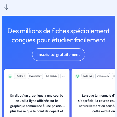
Des millions de fiches spécialement
conçues pour étudier facilement
Inscris-toi gratuitement
+ Add tag
Immunology
Cell Biology
Mo
+ Add tag
Immunology
Cell
On dit qu'un graphique a une courbe
Lorsque la monnaie d'u
en J si la ligne affichée sur le
s'apprécie, la courbe en J
graphique commence à une position
naturellement en conséq
plus basse que le point de départ et
cette évolution.
monte progressivement jusqu'à un