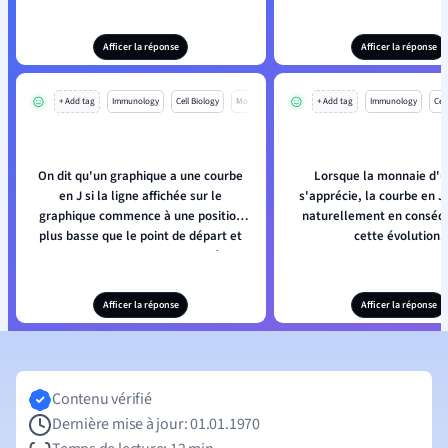
point où elle est plus haute que le
point de départ.
Afficer la réponse
Afficer la réponse
+ Add tag
Immunology
Cell Biology
Mo
+ Add tag
Immunology
Cell
On dit qu'un graphique a une courbe
Lorsque la monnaie d'u
en J si la ligne affichée sur le
s'apprécie, la courbe en J
graphique commence à une position
naturellement en conséq
plus basse que le point de départ et
cette évolution.
monte progressivement jusqu'à un
point où elle est plus haute que le
point de départ.
Afficer la réponse
Afficer la réponse
Contenu vérifié
Dernière mise à jour: 01.01.1970