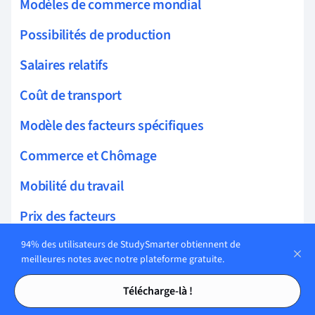
Modèles de commerce mondial
Possibilités de production
Salaires relatifs
Coût de transport
Modèle des facteurs spécifiques
Commerce et Chômage
Mobilité du travail
Prix des facteurs
Changement technologique biaisé en faveur
94% des utilisateurs de StudySmarter obtiennent de
meilleures notes avec notre plateforme gratuite.
des compétences
Tables des matières
Tables des matières
Télécharge-là !
Égalisation des prix des facteurs