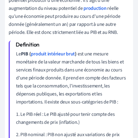
potentiel productif d'une économie
. Il s'agit d'une
augmentation du niveau potentiel de
production
réelle
qu'une économie peut produire au cours d'une période
donnée (généralement un an) par rapport à une autre
période. Elle est donc strictement liée au PIB et au RNB.
Le
PIB (
produit intérieur brut
)
est une mesure
monétaire de la valeur marchande de tous les biens et
services finaux produits dans une économie au cours
d'une période donnée. Il prend en compte des facteurs
tels que la consommation, l'investissement, les
dépenses publiques, les exportations et les
importations. Il existe deux sous-catégories de PIB :
1. Le PIB réel : Le PIB ajusté pour tenir compte des
changements de prix (inflation.)
2. PIB nominal : PIB non ajusté aux variations de prix