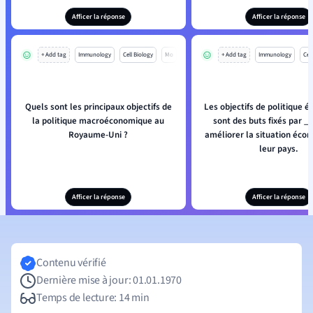
Afficer la réponse
Afficer la réponse
+ Add tag
Immunology
Cell Biology
Mo
+ Add tag
Immunology
Cell
Quels sont les principaux objectifs de
Les objectifs de politique 
la politique macroéconomique au
sont des buts fixés par _
Royaume-Uni ?
améliorer la situation éco
leur pays.
Afficer la réponse
Afficer la réponse
Contenu vérifié
Dernière mise à jour: 01.01.1970
Temps de lecture: 14 min