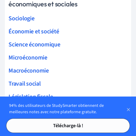
économiques et sociales
Sociologie
Économie et société
Science économique
Microéconomie
Macroéconomie
Travail social
Législation fiscale
94% des utilisateurs de StudySmarter obtiennent de
meilleures notes avec notre plateforme gratuite.
Tables des matières
Tables des matières
Thèmes connexes Macroéconomie
Télécharge-là !