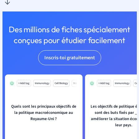
Des millions de fiches spécialement
conçues pour étudier facilement
Inscris-toi gratuitement
+ Add tag
Immunology
Cell Biology
Mo
+ Add tag
Immunology
Cell
Quels sont les principaux objectifs de
Les objectifs de politique 
la politique macroéconomique au
sont des buts fixés par _
Royaume-Uni ?
améliorer la situation éco
leur pays.