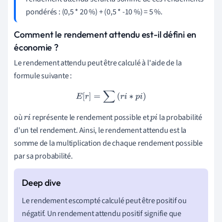
pondérés : (0,5 * 20 %) + (0,5 * -10 %) = 5 %.
Comment le rendement attendu est-il défini en
économie ?
Le rendement attendu peut être calculé à l'aide de la
formule suivante :
E
[
r
]
=
∑
(
r
i
∗
p
i
)
où
représente le rendement possible et
la probabilité
r
i
p
i
d'un tel rendement. Ainsi, le rendement attendu est la
somme de la multiplication de chaque rendement possible
par sa probabilité.
Le rendement escompté calculé peut être positif ou
négatif. Un rendement attendu positif signifie que