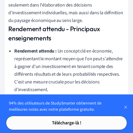
seulement dans l'élaboration des décisions
d'investissement individuelles, mais aussi dans la définition
du paysage économique au sens large.
Rendement attendu - Principaux
enseignements
Rendement attendu :
Un concept clé en économie,
représentant le montant moyen que l'on peut s'attendre
à gagner d'un investissement en tenant compte des
différents résultats et de leurs probabilités respectives.
C'est une mesure cruciale pour les décisions
d'investissement.
Formule du rendement attendu :
La formule du
94% des utilisateurs de StudySmarter obtiennent de
rendement attendu est donnée par
E
[
r
]
=
∑
(
r
i
∗
p
i
)
meilleures notes avec notre plateforme gratuite.
où
est un rendement potentiel et
est la probabilité
r
i
p
i
Tables des matières
Tables des matières
Télécharge-là !
de ce rendement. Cette formule est à la base de la plupart
des calculs liés aux résultats des investissements.