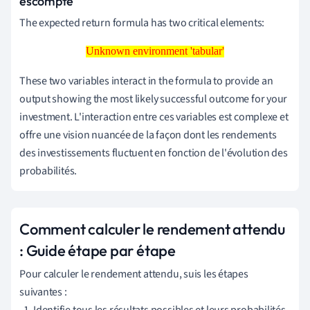
escompté
The expected return formula has two critical elements:
Unknown environment 'tabular'
Unknown environment 'tabular'
These two variables interact in the formula to provide an
output showing the most likely successful outcome for your
investment. L'interaction entre ces variables est complexe et
offre une vision nuancée de la façon dont les rendements
des investissements fluctuent en fonction de l'évolution des
probabilités.
Comment calculer le rendement attendu
: Guide étape par étape
Pour calculer le rendement attendu, suis les étapes
suivantes :
Identifie tous les résultats possibles et leurs probabilités