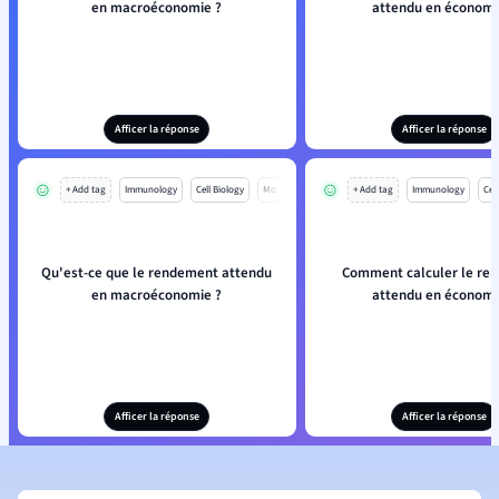
en macroéconomie ?
attendu en économi
Afficer la réponse
Afficer la réponse
+ Add tag
Immunology
Cell Biology
Mo
+ Add tag
Immunology
Cell
Qu'est-ce que le rendement attendu
Comment calculer le re
en macroéconomie ?
attendu en économi
Afficer la réponse
Afficer la réponse