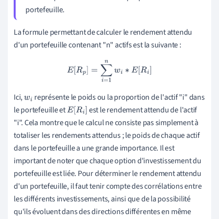
portefeuille.
La formule permettant de calculer le rendement attendu
d'un portefeuille contenant "n" actifs est la suivante :
E
[
R
p
]
=
∑
i
=
1
n
w
i
∗
E
[
R
i
]
Ici,
représente le poids ou la proportion de l'actif "i" dans
w
i
le portefeuille et
est le rendement attendu de l'actif
E
[
R
i
]
"i". Cela montre que le calcul ne consiste pas simplement à
totaliser les rendements attendus ; le poids de chaque actif
dans le portefeuille a une grande importance. Il est
important de noter que chaque option d'investissement du
portefeuille est liée. Pour déterminer le rendement attendu
d'un portefeuille, il faut tenir compte des corrélations entre
les différents investissements, ainsi que de la possibilité
qu'ils évoluent dans des directions différentes en même