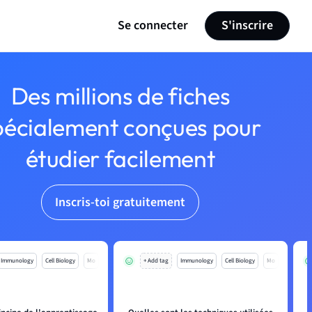
Se connecter
S'inscrire
Des millions de fiches
pécialement conçues pour
étudier facilement
Inscris-toi gratuitement
Immunology
Cell Biology
Mo
+ Add tag
Immunology
Cell Biology
Mo