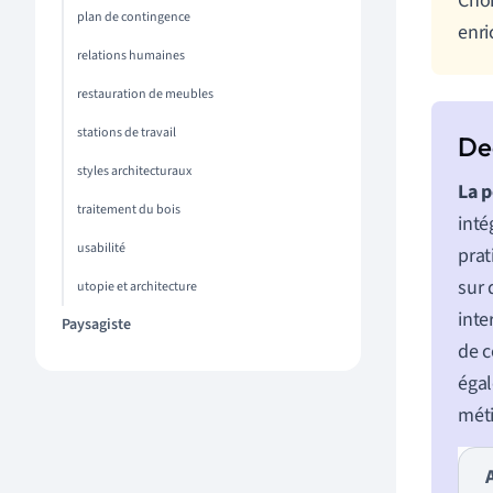
Choi
plan de contingence
enri
relations humaines
restauration de meubles
stations de travail
styles architecturaux
La p
traitement du bois
inté
usabilité
prat
sur 
utopie et architecture
inte
Paysagiste
de c
égal
méti