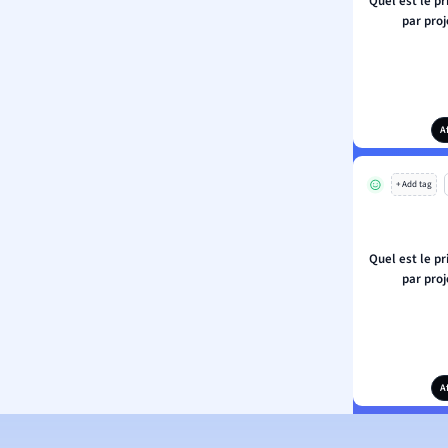
Quel est le pr
par proj
A
+ Add tag
Quel est le pr
par proj
A