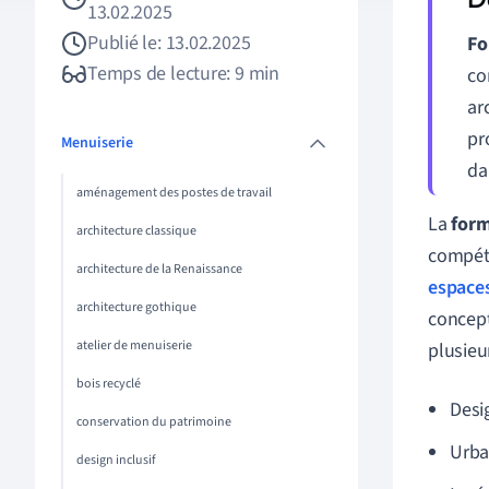
13.02.2025
Publié le: 13.02.2025
Fo
Temps de lecture: 9 min
co
ar
pr
Menuiserie
da
aménagement des postes de travail
La
form
architecture classique
compéte
architecture de la Renaissance
espaces
architecture gothique
concept
atelier de menuiserie
plusieu
bois recyclé
Desi
conservation du patrimoine
Urb
design inclusif