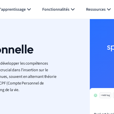
Générer des flashcards
Résumer la page
l'apprentissage
Fonctionnalités
Ressources
onnelle
s
 à développer les compétences
rucial dans l'insertion sur le
nues, souvent en alternant théorie
le CPF (Compte Personnel de
g de la vie.
+ Add tag