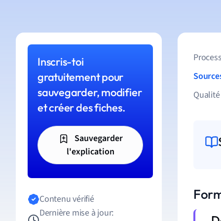
Process
Inscris-toi
gratuitement pour
Source
sauvegarder, modifier
Qualité
et créer des fiches.
Sauvegarder
l'explication
Form
Contenu vérifié
Dernière mise à jour: