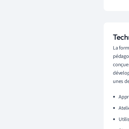
Tech
La form
pédagog
conçues
dévelop
unes de
Appr
Ateli
Utili