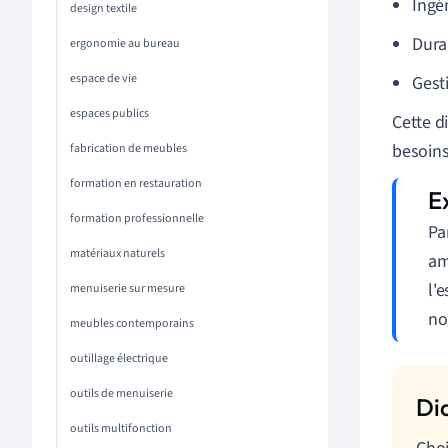
Ingén
design textile
Durab
ergonomie au bureau
espace de vie
Gest
espaces publics
Cette d
besoins
fabrication de meubles
formation en restauration
formation professionnelle
Pa
matériaux naturels
am
l'
menuiserie sur mesure
no
meubles contemporains
outillage électrique
outils de menuiserie
outils multifonction