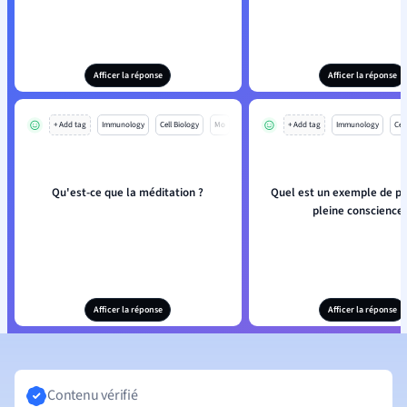
Afficer la réponse
Afficer la réponse
+ Add tag
Immunology
Cell Biology
Mo
+ Add tag
Immunology
Cell
Qu'est-ce que la méditation ?
Quel est un exemple de pr
pleine conscience 
Afficer la réponse
Afficer la réponse
Contenu vérifié