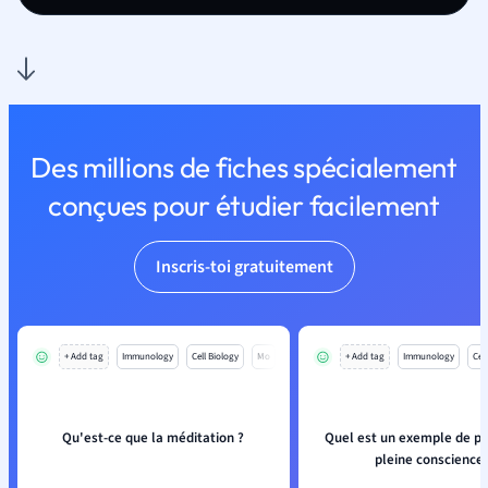
Des millions de fiches spécialement
conçues pour étudier facilement
Inscris-toi gratuitement
+ Add tag
Immunology
Cell Biology
Mo
+ Add tag
Immunology
Cell
Qu'est-ce que la méditation ?
Quel est un exemple de pr
pleine conscience 