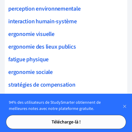
perception environnementale
interaction humain-système
ergonomie visuelle
ergonomie des lieux publics
fatigue physique
ergonomie sociale
stratégies de compensation
analyse ergonomique
94% des utilisateurs de StudySmarter obtiennent de
meilleures notes avec notre plateforme gratuite.
conception environnementale
Tables des matières
Tables des matières
rééducation des fonctions exécutives
Télécharge-là !