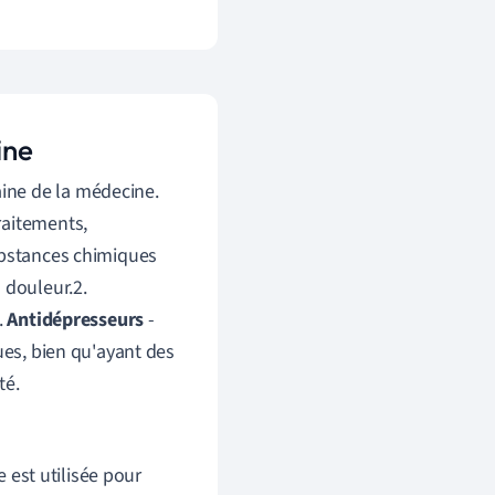
ine
ine de la médecine.
raitements,
ubstances chimiques
a douleur.2.
.
Antidépresseurs
-
es, bien qu'ayant des
té.
 est utilisée pour