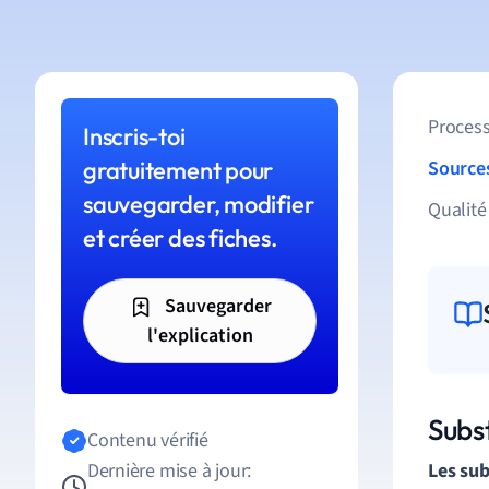
Process
Inscris-toi
gratuitement pour
Source
sauvegarder, modifier
Qualité
et créer des fiches.
Sauvegarder
l'explication
Subs
Contenu vérifié
Dernière mise à jour:
Les su