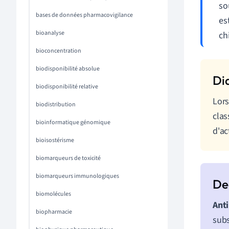
so
bases de données pharmacovigilance
es
bioanalyse
ch
bioconcentration
biodisponibilité absolue
biodisponibilité relative
Lors
biodistribution
clas
bioinformatique génomique
d'ac
bioisostérisme
biomarqueurs de toxicité
biomarqueurs immunologiques
biomolécules
Anti
biopharmacie
subs