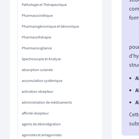
Pathologie et Thérapeutique
comp
Pharmacocinétique
form
Pharmacogénomique et Génomique
Pharmacothérapie
pour
Pharmacovigilance
d'hy
Spectroscopie et Analyse
stru
absorption cutanée
A
accumulation systémique
A
activation récepteur
A
administration de médicaments
affinité récepteur
Cett
subs
agents de désintégration
agonistes et antagonistes