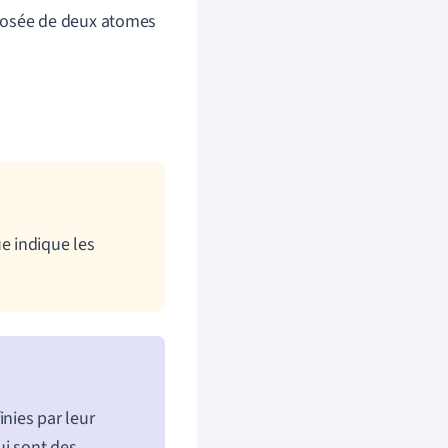
mposée de deux atomes
e indique les
nies par leur
ui sont des