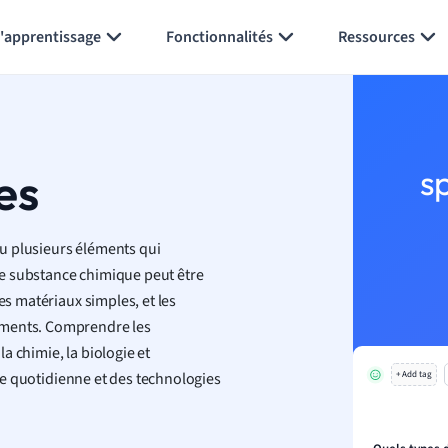
Générer des flashcards
Résumer la page
l'apprentissage
Fonctionnalités
Ressources
es
s
u plusieurs éléments qui
e substance chimique peut être
es matériaux simples, et les
éments. Comprendre les
a chimie, la biologie et
 vie quotidienne et des technologies
+ Add tag