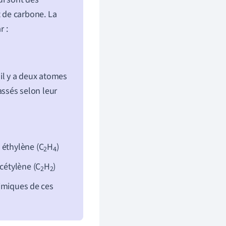
 de carbone. La
r :
il y a deux atomes
ssés selon leur
 éthylène (C
H
)
2
4
acétylène (C
H
)
2
2
himiques de ces