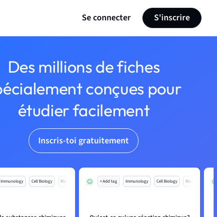
Se connecter
S'inscrire
Des millions de fiches
pécialement conçues pour
étudier facilement
Inscris-toi gratuitement
Immunology
Cell Biology
Mo
+ Add tag
Immunology
Cell Biology
Mo