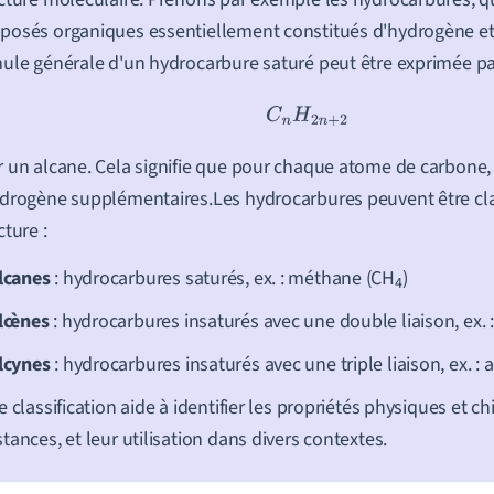
osés organiques essentiellement constitués d'hydrogène et
ule générale d'un hydrocarbure saturé peut être exprimée pa
C
n
H
2
n
+
2
 un alcane. Cela signifie que pour chaque atome de carbone, 
drogène supplémentaires.Les hydrocarbures peuvent être cla
cture :
lcanes
: hydrocarbures saturés, ex. : méthane (CH
)
4
lcènes
: hydrocarbures insaturés avec une double liaison, ex. :
lcynes
: hydrocarbures insaturés avec une triple liaison, ex. : 
e classification aide à identifier les propriétés physiques et c
tances, et leur utilisation dans divers contextes.