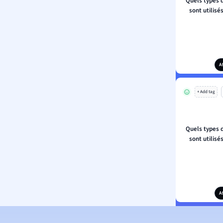
Quels types 
sont utilis
A
+ Add tag
Quels types 
sont utilis
A