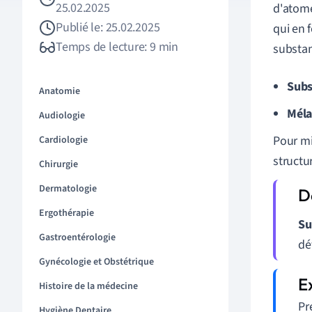
25.02.2025
d'atome
Publié le: 25.02.2025
qui en 
Temps de lecture: 9 min
substan
Subs
Anatomie
Mél
Audiologie
Pour mi
Cardiologie
structu
Chirurgie
Dermatologie
Ergothérapie
Su
Gastroentérologie
dé
Gynécologie et Obstétrique
Histoire de la médecine
Pr
Hygiène Dentaire