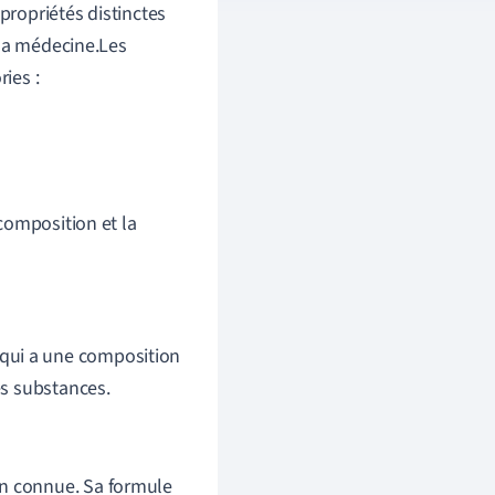
ropriétés distinctes
 la médecine.Les
ies :
composition et la
 qui a une composition
es substances.
n connue. Sa formule