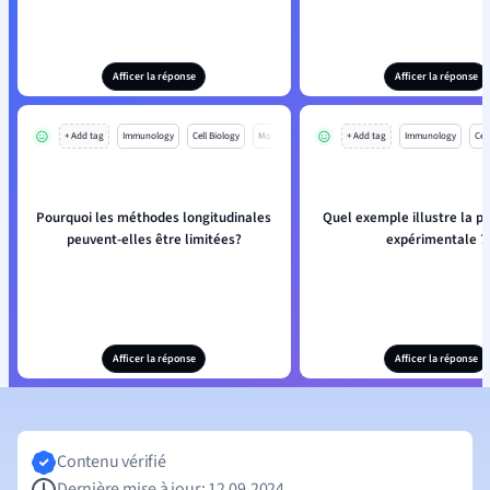
Afficer la réponse
Afficer la réponse
+ Add tag
Immunology
Cell Biology
Mo
+ Add tag
Immunology
Cell
Pourquoi les méthodes longitudinales
Quel exemple illustre la p
peuvent-elles être limitées?
expérimentale ?
Afficer la réponse
Afficer la réponse
Contenu vérifié
Dernière mise à jour: 12.09.2024