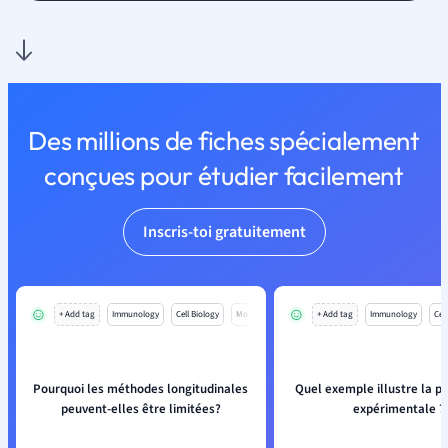
Des millions de fiches spécialement
conçues pour étudier facilement
Inscris-toi gratuitement
+ Add tag
Immunology
Cell Biology
Mo
+ Add tag
Immunology
Cell
Pourquoi les méthodes longitudinales
Quel exemple illustre la p
peuvent-elles être limitées?
expérimentale ?