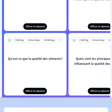
Afficer la réponse
Afficer la réponse
+ Add tag
Immunology
Cell Biology
Mo
+ Add tag
Immunology
Cell
Qu'est-ce que la qualité des aliments?
Quels sont les principaux
influençant la qualité des
Afficer la réponse
Afficer la réponse