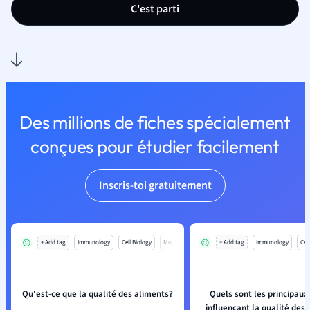
C'est parti
Des millions de fiches spécialement
conçues pour étudier facilement
Inscris-toi gratuitement
+ Add tag
Immunology
Cell Biology
Mo
+ Add tag
Immunology
Cell
Qu'est-ce que la qualité des aliments?
Quels sont les principaux
influençant la qualité des