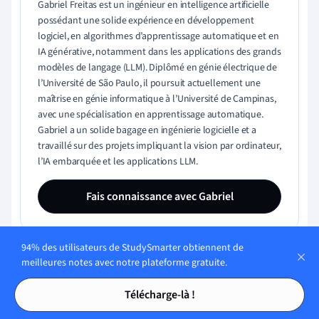
Gabriel Freitas est un ingénieur en intelligence artificielle
possédant une solide expérience en développement
logiciel, en algorithmes d’apprentissage automatique et en
IA générative, notamment dans les applications des grands
modèles de langage (LLM). Diplômé en génie électrique de
l’Université de São Paulo, il poursuit actuellement une
maîtrise en génie informatique à l’Université de Campinas,
avec une spécialisation en apprentissage automatique.
Gabriel a un solide bagage en ingénierie logicielle et a
travaillé sur des projets impliquant la vision par ordinateur,
l’IA embarquée et les applications LLM.
Fais connaissance avec Gabriel
94% des utilisateurs de StudySmarter obtiennent de
meilleures notes avec notre plateforme gratuite.
Teste tes connaissances avec
Tables des matières
Tables des matières
Télécharge-là !
des questions à choix multiples