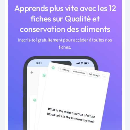
Apprends plus vite avec les 12
fiches sur Qualité et
conservation des aliments
Inscris-toi gratuitement pour accéder à toutes nos
fiches.