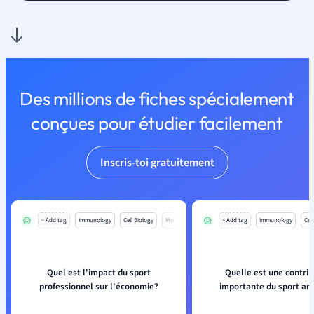
Des millions de fiches spécialement
conçues pour étudier facilement
Inscris-toi gratuitement
+ Add tag
Immunology
Cell Biology
Mo
+ Add tag
Immunology
Cell
Quel est l'impact du sport
Quelle est une contrib
professionnel sur l'économie?
importante du sport am