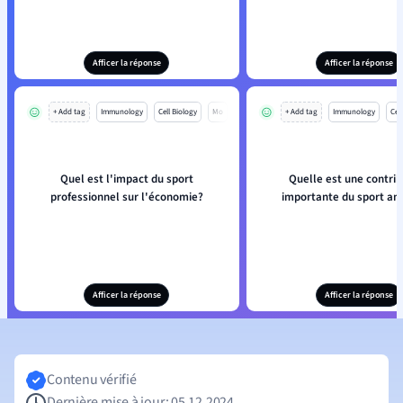
Afficer la réponse
Afficer la réponse
+ Add tag
Immunology
Cell Biology
Mo
+ Add tag
Immunology
Cell
Quel est l'impact du sport
Quelle est une contrib
professionnel sur l'économie?
importante du sport am
Afficer la réponse
Afficer la réponse
Contenu vérifié
Dernière mise à jour: 05.12.2024