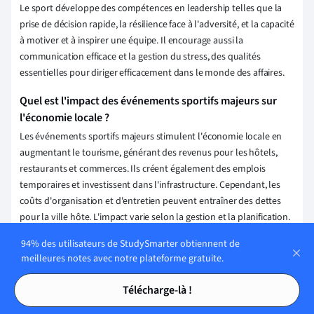
Le sport développe des compétences en leadership telles que la
prise de décision rapide, la résilience face à l'adversité, et la capacité
à motiver et à inspirer une équipe. Il encourage aussi la
communication efficace et la gestion du stress, des qualités
essentielles pour diriger efficacement dans le monde des affaires.
Quel est l'impact des événements sportifs majeurs sur
l'économie locale ?
Les événements sportifs majeurs stimulent l'économie locale en
augmentant le tourisme, générant des revenus pour les hôtels,
restaurants et commerces. Ils créent également des emplois
temporaires et investissent dans l'infrastructure. Cependant, les
coûts d'organisation et d'entretien peuvent entraîner des dettes
pour la ville hôte. L'impact varie selon la gestion et la planification.
94% des utilisateurs de StudySmarter obtiennent de
Quelles sont les opportunités de carrière dans le secteur
meilleures notes avec notre plateforme gratuite.
du management sportif ?
Tables des matières
Tables des matières
Les opportunités de carrière dans le management sportif incluent
Télécharge-là !
des postes tels que gestionnaire d'équipe, directeur de club,
responsable marketing sportif, agent de joueurs, responsable des