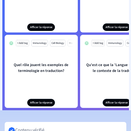
Afficer la réponse
Afficer la réponse
+ Add tag
Immunology
Cell Biology
Mo
+ Add tag
Immunology
Cell
Quel rôle jouent les exemples de
Qu'est-ce que la 'Langue C
terminologie en traduction?
le contexte de la tradu
Afficer la réponse
Afficer la réponse
Contenu vérifié