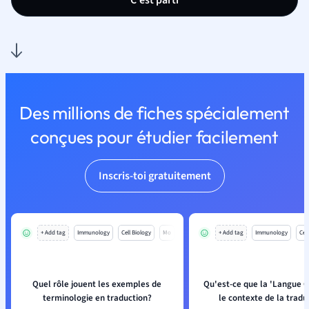
C'est parti
Des millions de fiches spécialement
conçues pour étudier facilement
Inscris-toi gratuitement
+ Add tag
Immunology
Cell Biology
Mo
+ Add tag
Immunology
Cell
Quel rôle jouent les exemples de
Qu'est-ce que la 'Langue C
terminologie en traduction?
le contexte de la tradu