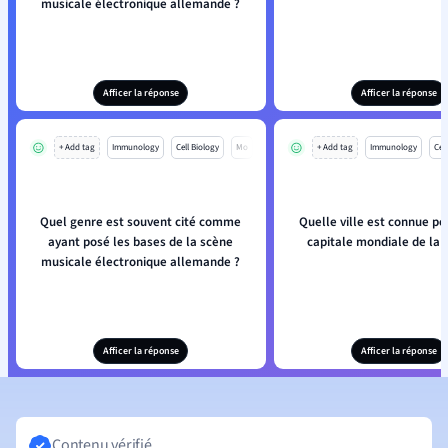
musicale électronique allemande ?
Afficer la réponse
Afficer la réponse
+ Add tag
Immunology
Cell Biology
Mo
+ Add tag
Immunology
Cell
Quel genre est souvent cité comme
Quelle ville est connue po
ayant posé les bases de la scène
capitale mondiale de la 
musicale électronique allemande ?
Afficer la réponse
Afficer la réponse
Contenu vérifié