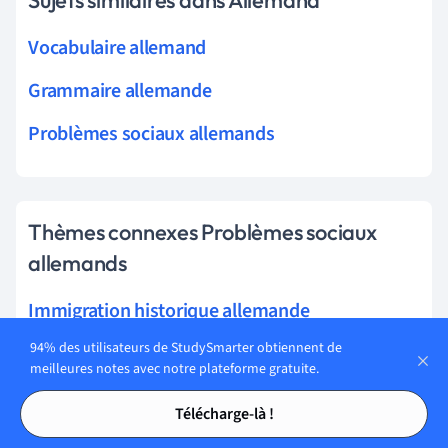
Vocabulaire allemand
Grammaire allemande
Problèmes sociaux allemands
Thèmes connexes Problèmes sociaux
allemands
Immigration historique allemande
94% des utilisateurs de StudySmarter obtiennent de
Travailleurs invités turcs
meilleures notes avec notre plateforme gratuite.
Événements historiques allemands
Tables des matières
Tables des matières
Télécharge-là !
Symboles nationaux allemands