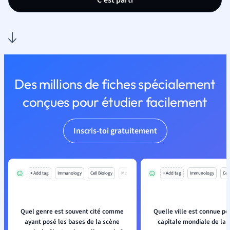
C'est parti
Des millions de fiches spécialement
conçues pour étudier facilement
Inscris-toi gratuitement
+ Add tag
Immunology
Cell Biology
Mo
+ Add tag
Immunology
Cell
Quel genre est souvent cité comme
Quelle ville est connue po
ayant posé les bases de la scène
capitale mondiale de la 