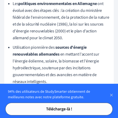
Les
politiques environnementales en Allemagne
ont
évolué avec des étapes clés : la création du ministère
fédéral de l'environnement, de la protection de la nature
et de la sécurité nucléaire (1986), la loi sur les sources
d'énergie renouvelables (2000) et le plan d'action
allemand pour le climat 2050.
Utilisation pionnière des
sources d'énergie
renouvelables allemandes
en mettant l'accent sur
l'énergie éolienne, solaire, la biomasse et l'énergie
hydroélectrique, soutenue par des incitations
gouvernementales et des avancées en matière de
réseaux intelligents.
L'accent est mis sur les
normes de qualité de l'air
en
94% des utilisateurs de StudySmarter obtiennent de
meilleures notes avec notre plateforme gratuite.
Allemagne
grâce à une application rigoureuse alignée
Tables des matières
Tables des matières
sur les directives de l'UE, les zones à faibles émissions et
Télécharge-là !
les technologies de filtration avancées pour les