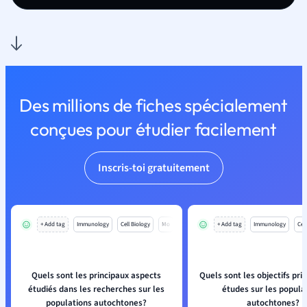
Des millions de fiches spécialement
conçues pour étudier facilement
Inscris-toi gratuitement
+ Add tag
Immunology
Cell Biology
Mo
+ Add tag
Immunology
Cell
Quels sont les principaux aspects
Quels sont les objectifs pri
étudiés dans les recherches sur les
études sur les popula
populations autochtones?
autochtones?