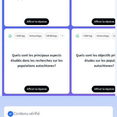
Afficer la réponse
Afficer la réponse
+ Add tag
Immunology
Cell Biology
Mo
+ Add tag
Immunology
Cell
Quels sont les principaux aspects
Quels sont les objectifs pri
étudiés dans les recherches sur les
études sur les popula
populations autochtones?
autochtones?
Afficer la réponse
Afficer la réponse
Contenu vérifié