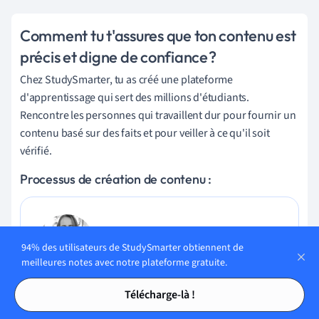
Comment tu t'assures que ton contenu est
précis et digne de confiance ?
Chez StudySmarter, tu as créé une plateforme
d'apprentissage qui sert des millions d'étudiants.
Rencontre les personnes qui travaillent dur pour fournir un
contenu basé sur des faits et pour veiller à ce qu'il soit
vérifié.
Processus de création de contenu :
Lily Hulatt
94% des utilisateurs de StudySmarter obtiennent de
Spécialiste du contenu numérique
meilleures notes avec notre plateforme gratuite.
Tables des matières
Tables des matières
Lily Hulatt est une spécialiste du contenu numérique avec
Télécharge-là !
plus de trois ans d’expérience en stratégie de contenu et en