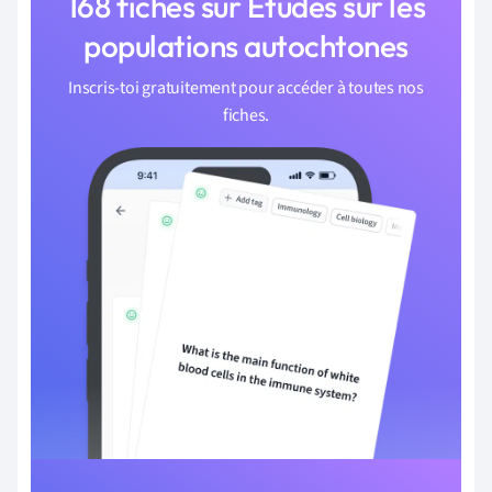
168 fiches sur Études sur les
populations autochtones
Inscris-toi gratuitement pour accéder à toutes nos
fiches.