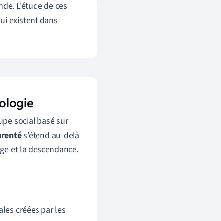
nde. L'étude de ces
ui existent dans
pologie
upe social basé sur
arenté
s'étend au-delà
iage et la descendance.
ales créées par les