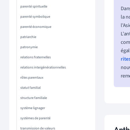
parenté spirituelle
Dans
la n
parenté symbolique
l'As
parenté économique
L'an
patriarchie
comm
patronymie
égal
relations fraternelles
rite
nouv
relations intergénérationnelles
reme
rôles parentaux
statut familial
structure familiale
système lignager
systèmes de parenté
Anthr
transmission de valeurs