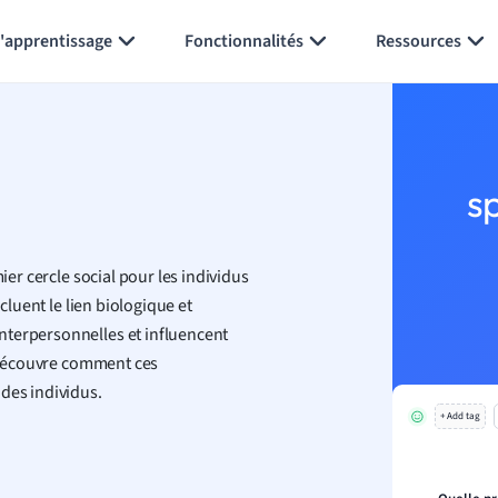
Générer des flashcards
Résumer la page
l'apprentissage
Fonctionnalités
Ressources
s
ier cercle social pour les individus
cluent le lien biologique et
nterpersonnelles et influencent
n découvre comment ces
des individus.
+ Add tag