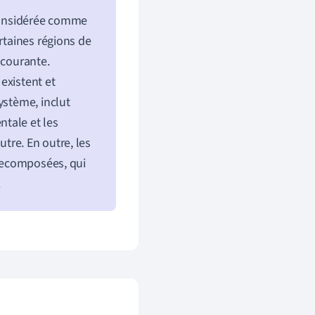
 considérée comme
rtaines régions de
 courante.
existent et
ystème, inclut
ntale et les
utre. En outre, les
 recomposées, qui
.