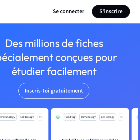
Se connecter
S'inscrire
Des millions de fiches
pécialement conçues pour
étudier facilement
Inscris-toi gratuitement
Immunology
Cell Biology
Mo
+ Add tag
Immunology
Cell Biology
Mo