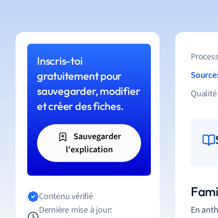
Process
Inscris-toi
gratuitement pour
Source
sauvegarder, modifier
Qualité
et créer des fiches.
Sauvegarder
l'explication
Fami
Contenu vérifié
Dernière mise à jour:
En anth