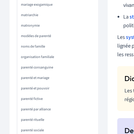
viva
mariage exogamique
matriarchie
La
s
poli
matronymie
modèles de parenté
Les
sys
lignée 
noms de famille
les res
organisation familiale
parenté consanguine
parenté et mariage
parenté et pouvoir
Les 
régi
parenté fictive
parenté par alliance
parenté rituelle
parenté sociale