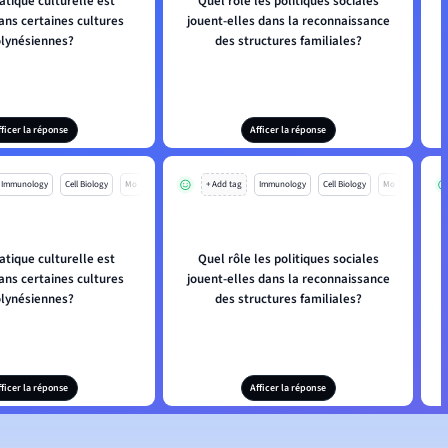
atique culturelle est
Quel rôle les politiques sociales
ans certaines cultures
jouent-elles dans la reconnaissance
lynésiennes?
des structures familiales?
fficer la réponse
Afficer la réponse
Immunology
Cell Biology
Mo
+ Add tag
Immunology
Cell Biology
Mo
atique culturelle est
Quel rôle les politiques sociales
ans certaines cultures
jouent-elles dans la reconnaissance
lynésiennes?
des structures familiales?
fficer la réponse
Afficer la réponse