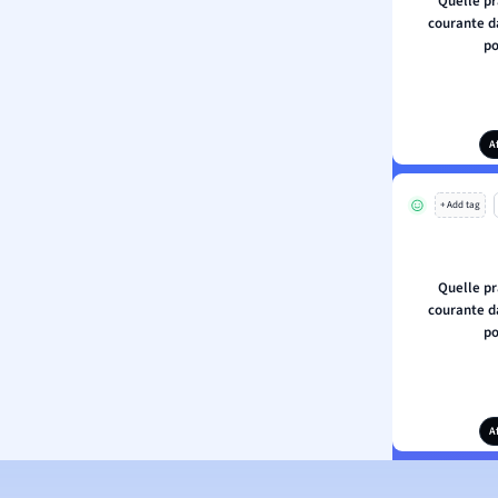
Quelle pr
courante d
po
A
+ Add tag
Quelle pr
courante d
po
A