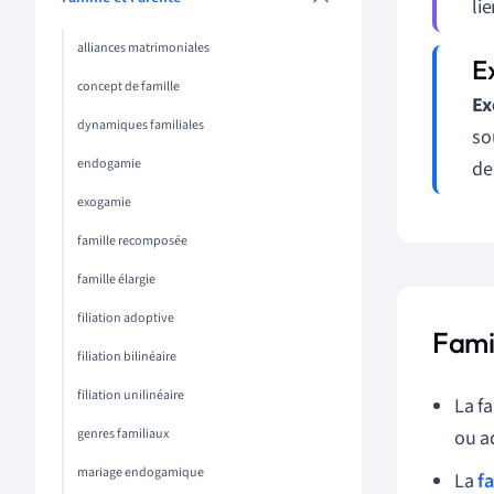
li
alliances matrimoniales
concept de famille
Ex
dynamiques familiales
so
endogamie
de
exogamie
famille recomposée
famille élargie
filiation adoptive
Fami
filiation bilinéaire
filiation unilinéaire
La f
genres familiaux
ou a
mariage endogamique
La
fa