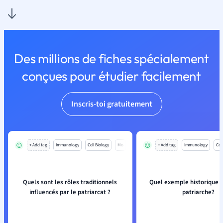
Des millions de fiches spécialement
conçues pour étudier facilement
Inscris-toi gratuitement
+ Add tag
Immunology
Cell Biology
Mo
+ Add tag
Immunology
Cell
Quels sont les rôles traditionnels
Quel exemple historique il
influencés par le patriarcat ?
patriarche?