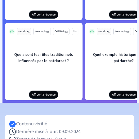
Afficer la réponse
Afficer la réponse
+ Add tag
Immunology
Cell Biology
Mo
+ Add tag
Immunology
Cell
Quels sont les rôles traditionnels
Quel exemple historique il
influencés par le patriarcat ?
patriarche?
Afficer la réponse
Afficer la réponse
Contenu vérifié
Dernière mise à jour: 09.09.2024