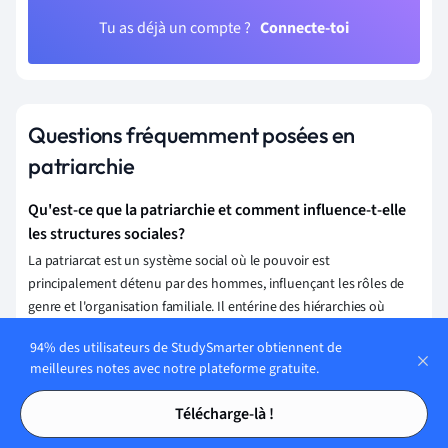
Tu as déjà un compte ?
Connecte-toi
Questions fréquemment posées en
patriarchie
Qu'est-ce que la patriarchie et comment influence-t-elle
les structures sociales?
La patriarcat est un système social où le pouvoir est
principalement détenu par des hommes, influençant les rôles de
genre et l'organisation familiale. Il entérine des hiérarchies où
l'autorité masculine prédomine, impactant l'accès aux ressources,
94% des utilisateurs de StudySmarter obtiennent de
la législation et les dynamiques économiques et culturelles,
meilleures notes avec notre plateforme gratuite.
souvent au détriment des femmes et d'autres genres.
Tables des matières
Tables des matières
Télécharge-là !
Comment la patriarchie a-t-elle évolué à travers les
différentes cultures et époques?