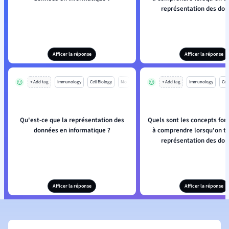
représentation des don
Afficer la réponse
Afficer la réponse
+ Add tag
Immunology
Cell Biology
Mo
+ Add tag
Immunology
Cell
Qu'est-ce que la représentation des
Quels sont les concepts fo
données en informatique ?
à comprendre lorsqu'on tra
représentation des don
Afficer la réponse
Afficer la réponse