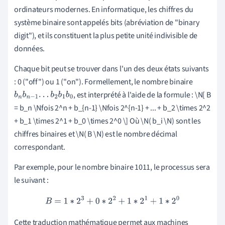
ordinateurs modernes. En informatique, les chiffres du
système binaire sont appelés bits (abréviation de "binary
digit"), et ils constituent la plus petite unité indivisible de
données.
Chaque bit peut se trouver dans l'un des deux états suivants
: 0 ("off") ou 1 ("on"). Formellement, le nombre binaire
, est interprété à l'aide de la formule : \N[ B
b
n
b
n
−
1
.
.
.
b
2
b
1
b
0
= b_n \Nfois 2^n + b_{n-1} \Nfois 2^{n-1} + ... + b_2 \times 2^2
+ b_1 \times 2^1 + b_0 \times 2^0 \] Où \N( b_i \N) sont les
chiffres binaires et \N( B \N) est le nombre décimal
correspondant.
Par exemple, pour le nombre binaire 1011, le processus sera
le suivant :
B
=
1
∗
2
3
+
0
∗
2
2
+
1
∗
2
1
+
1
∗
2
0
Cette traduction mathématique permet aux machines