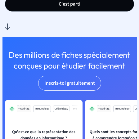
C'est parti
Des millions de fiches spécialement
conçues pour étudier facilement
Inscris-toi gratuitement
+ Add tag
Immunology
Cell Biology
Mo
+ Add tag
Immunology
Cell
Qu'est-ce que la représentation des
Quels sont les concepts fo
données en informatique ?
à comprendre lorsqu'on tra