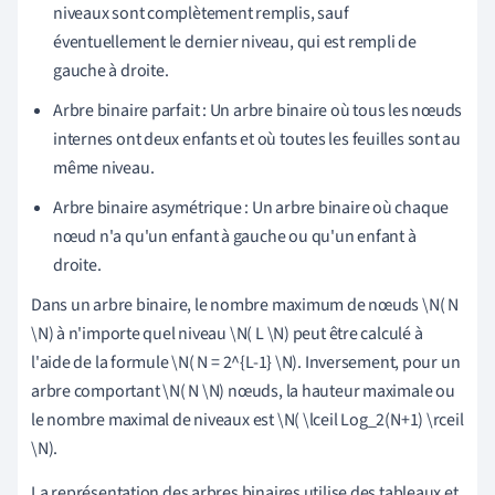
niveaux sont complètement remplis, sauf
éventuellement le dernier niveau, qui est rempli de
gauche à droite.
Arbre binaire parfait : Un arbre binaire où tous les nœuds
internes ont deux enfants et où toutes les feuilles sont au
même niveau.
Arbre binaire asymétrique : Un arbre binaire où chaque
nœud n'a qu'un enfant à gauche ou qu'un enfant à
droite.
Dans un arbre binaire, le nombre maximum de nœuds \N( N
\N) à n'importe quel niveau \N( L \N) peut être calculé à
l'aide de la formule \N( N = 2^{L-1} \N). Inversement, pour un
arbre comportant \N( N \N) nœuds, la hauteur maximale ou
le nombre maximal de niveaux est \N( \lceil Log_2(N+1) \rceil
\N).
La représentation des arbres binaires utilise des tableaux et