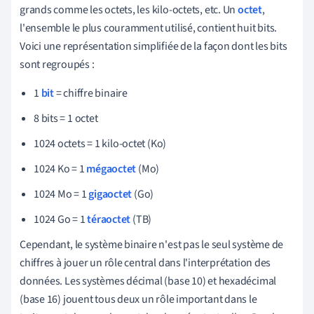
grands comme les octets, les kilo-octets, etc. Un
octet
,
l'ensemble le plus couramment utilisé, contient huit bits.
Voici une représentation simplifiée de la façon dont les bits
sont regroupés :
1
bit
= chiffre binaire
8 bits = 1 octet
1024 octets = 1 kilo-octet (Ko)
1024 Ko = 1
mégaoctet
(Mo)
1024 Mo = 1
gigaoctet
(Go)
1024 Go = 1
téraoctet
(TB)
Cependant, le système binaire n'est pas le seul système de
chiffres à jouer un rôle central dans l'interprétation des
données. Les systèmes décimal (base 10) et hexadécimal
(base 16) jouent tous deux un rôle important dans le