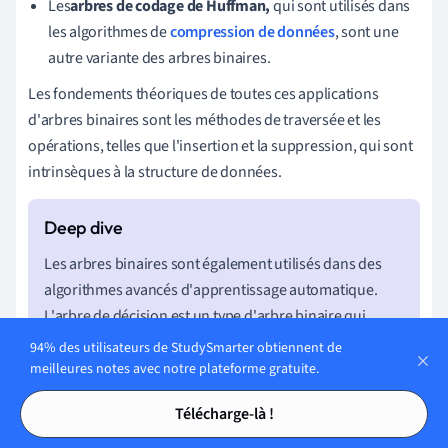
Les
arbres de codage de Huffman,
qui sont utilisés dans
les algorithmes de
compression de données
, sont une
autre variante des arbres binaires.
Les fondements théoriques de toutes ces applications
d'arbres binaires sont les méthodes de traversée et les
opérations, telles que l'insertion et la suppression, qui sont
intrinsèques à la structure de données.
Les arbres binaires sont également utilisés dans des
algorithmes avancés d'apprentissage automatique.
L'arbre de décision est un type d'arbre binaire qui
utilise un modèle arborescent de décisions. C'est l'une
94% des utilisateurs de StudySmarter obtiennent de
des formes les plus réussies d'algorithmes
meilleures notes avec notre plateforme gratuite.
d'apprentissage supervisé dans le domaine de
Tables des matières
Tables des matières
Télécharge-là !
l'exploration de données et de l'apprentissage
automatique.