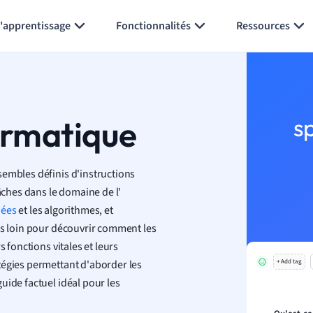
Générer des flashcards
Résumer la page
l'apprentissage
Fonctionnalités
Ressources
ormatique
s
sembles définis d'instructions
tâches dans le domaine de l'
nées
et les algorithmes, et
us loin pour découvrir comment les
s fonctions vitales et leurs
tégies permettant d'aborder les
+ Add tag
uide factuel idéal pour les