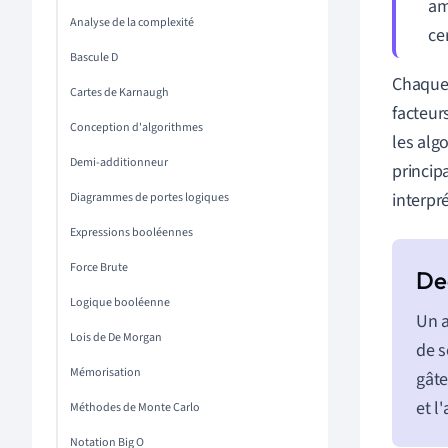
am
Analyse de la complexité
cer
Bascule D
Chaque 
Cartes de Karnaugh
facteurs
Conception d'algorithmes
les alg
Demi-additionneur
princip
interpré
Diagrammes de portes logiques
Expressions booléennes
Force Brute
Logique booléenne
Un a
Lois de De Morgan
de s
Mémorisation
gâte
et l
Méthodes de Monte Carlo
Notation Big O