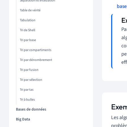
Separation et évaluation
base
Table de vérité
Tabulation
Pa
Tri de Shell
al
Tri par base
co
Tri par compartiments
pe
Tri par dénombrement
ef
Tri par fusion
Tri par sélection
Tri par tas
Tri à bulles
Exem
Bases de données
Les alg
Big Data
problèm