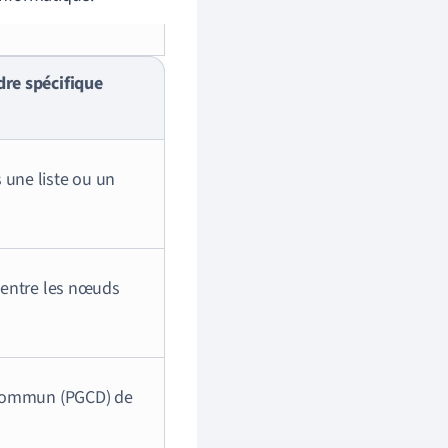
dre spécifique
 une liste ou un
t entre les nœuds
r commun (PGCD) de