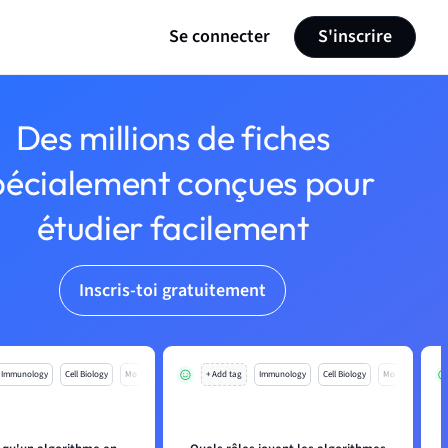
Se connecter
S'inscrire
Des millions de fiches
pécialement conçues pour
étudier facilement
Inscris-toi gratuitement
Immunology
Cell Biology
Mo
+ Add tag
Immunology
Cell Biology
Mo