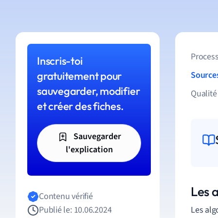
Process
Inscris-toi
gratuitement pour
Source
sauvegarder, modifier
Qualité
et créer des fiches.
Sauvegarder
l'explication
Les a
Contenu vérifié
Publié le: 10.06.2024
Les alg