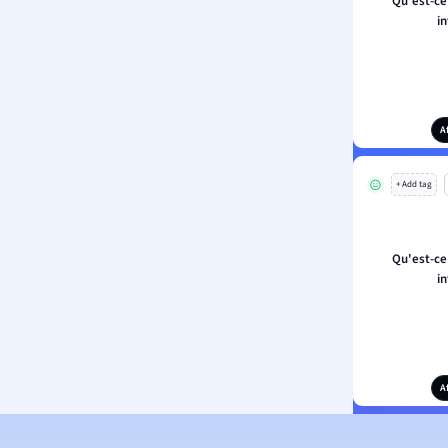
Qu'est-ce
i
A
+ Add tag
Qu'est-ce
i
A