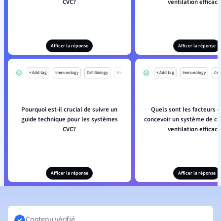
CVC?
ventilation efficace
Afficer la réponse
Afficer la réponse
+ Add tag
Immunology
Cell Biology
Mo
+ Add tag
Immunology
Cell
Pourquoi est-il crucial de suivre un
Quels sont les facteurs c
guide technique pour les systèmes
concevoir un système de ch
CVC?
ventilation efficace
Afficer la réponse
Afficer la réponse
Contenu vérifié