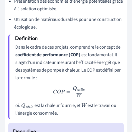
Présentation des économies d'énergie potentielles grâce
à l'isolation optimisée.
Utilisation de matériaux durables pour une construction
écologique.
Dans le cadre de ces projets, comprendre le concept de
coefficient de performance (COP)
est fondamental. Il
s'agit d'un indicateur mesurant l'efficacité énergétique
des systèmes de pompe à chaleur. Le COP est défini par
la formule :
C
O
P
=
Q
u
t
i
l
e
W
où
est la chaleur fournie, et
est le travail ou
Q
u
t
i
l
W
l'énergie consommée.
e