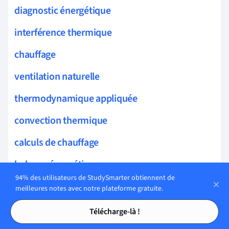
diagnostic énergétique
interférence thermique
chauffage
ventilation naturelle
thermodynamique appliquée
convection thermique
calculs de chauffage
balance énergétique
94% des utilisateurs de StudySmarter obtiennent de
condensation
meilleures notes avec notre plateforme gratuite.
Tables des matières
Tables des matières
régulation thermique
Télécharge-là !