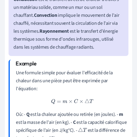
un matériau solide, comme un mur ou un sol
chauffant.
Convection
implique le mouvement de l'air
chauffé, nécessitant souvent la circulation de l'air via
les systèmes.
Rayonnement
est le transfert d'énergie
thermique sous forme d'ondes infrarouges, utilisé
dans les systèmes de chauffage radiants.
Une formule simple pour évaluer l'efficacité de la
chaleur dans une pièce peut être exprimée par
l'équation:
Q
=
m
×
C
×
△
T
Où: -
Q
est la chaleur ajoutée ou retirée (en joules). -
m
est la masse de l'air (en kg). -
C
est la capacité calorifique
spécifique de l'air (en J/kg°C). -
est la différence de
△
T