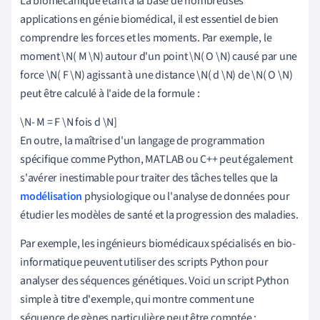
La biomécanique étant à la base de nombreuses
applications en génie biomédical, il est essentiel de bien
comprendre les forces et les moments. Par exemple, le
moment \N( M \N) autour d'un point \N( O \N) causé par une
force \N( F \N) agissant à une distance \N( d \N) de \N( O \N)
peut être calculé à l'aide de la formule :
\N- M = F \N fois d \N]
En outre, la maîtrise d'un langage de programmation
spécifique comme Python, MATLAB ou C++ peut également
s'avérer inestimable pour traiter des tâches telles que la
modélisation
physiologique ou l'analyse de données pour
étudier les modèles de santé et la progression des maladies.
Par exemple, les ingénieurs biomédicaux spécialisés en bio-
informatique peuvent utiliser des scripts Python pour
analyser des séquences génétiques. Voici un script Python
simple à titre d'exemple, qui montre comment une
séquence de gènes particulière peut être comptée :