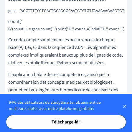
gene = 'AGCTTTTCCTGACTGCAGGGCAATGTCTGTTAAAAAAGAAGTGTCTGATAGCAGC
count('
G') count_C = gene.count('C') print("A :", count_A) print("T :", count_T) prin
Ce code compte simplement les occurrences de chaque
base (A, T, G, C) dans la séquence d'ADN. Les algorithmes
complexes impliqueraient beaucoup plus de lignes de code,
et diverses bibliothèques Python seraient utilisées.
L'application habile de ces compétences, ainsi que la
compréhension des concepts médicaux et biologiques,
permettent aux ingénieurs biomédicaux de concevoir des
solutions innovantes aux problèmes de santé du monde
94% des utilisateurs de StudySmarter obtiennent de
réel, ce qui améliore en fin de compte la qualité de vie de
meilleures notes avec notre plateforme gratuite.
nombreuses personnes.
Tables des matières
Tables des matières
Télécharge-là !