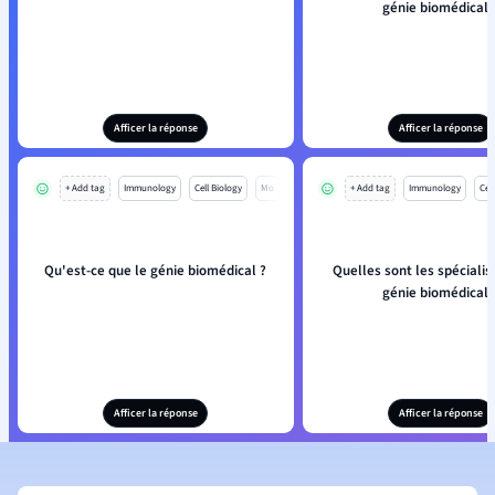
génie biomédical 
Afficer la réponse
Afficer la réponse
+ Add tag
Immunology
Cell Biology
Mo
+ Add tag
Immunology
Cell
Qu'est-ce que le génie biomédical ?
Quelles sont les spécialis
génie biomédical 
Afficer la réponse
Afficer la réponse