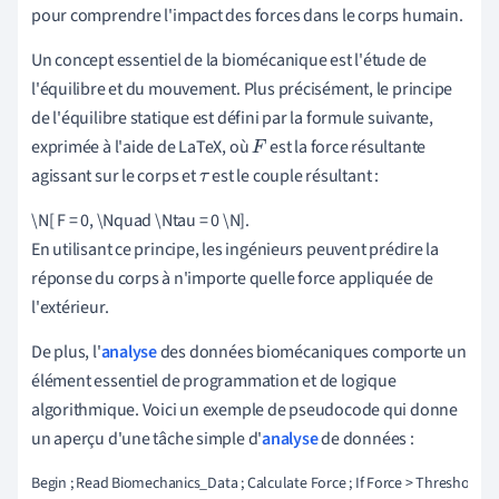
pour comprendre l'impact des forces dans le corps humain.
Un concept essentiel de la biomécanique est l'étude de
l'équilibre et du mouvement. Plus précisément, le principe
de l'équilibre statique est défini par la formule suivante,
exprimée à l'aide de LaTeX, où
est la force résultante
F
agissant sur le corps et
est le couple résultant :
τ
\N[ F = 0, \Nquad \Ntau = 0 \N].
En utilisant ce principe, les ingénieurs peuvent prédire la
réponse du corps à n'importe quelle force appliquée de
l'extérieur.
De plus, l'
analyse
des données biomécaniques comporte un
élément essentiel de programmation et de logique
algorithmique. Voici un exemple de pseudocode qui donne
un aperçu d'une tâche simple d'
analyse
de données :
Begin ; Read Biomechanics_Data ; Calculate Force ; If Force > Threshold Then ;