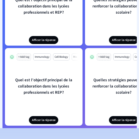
Quel est l'objectif principal de la
Quelles stratégies peuven
collaboration dans les lycées
renforcer la collaboration
professionnels et REP?
scolaire?
Afficer la réponse
Afficer la réponse
+ Add tag
Immunology
Cell Biology
Mo
+ Add tag
Immunology
Cell
Quel est l'objectif principal de la
Quelles stratégies peuven
collaboration dans les lycées
renforcer la collaboration
professionnels et REP?
scolaire?
Afficer la réponse
Afficer la réponse