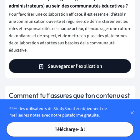
administrateurs) au sein des communautés éducatives ?
Pour favoriser une collaboration efficace, il est essentiel d'établir
une communication ouverte et régulière, de définir clairement les
rôles et responsabilités de chaque acteur, d'encourager une culture
de confiance et de respect, et de mettre en place des plateformes
de collaboration adaptées aux besoins de la communauté
éducative.
Sauvegarder l'explication
Comment tu t'assures que ton contenu est
précis et digne de confiance ?
94% des utilisateurs de StudySmarter obtiennent de
Chez StudySmarter, tu as créé une plateforme
meilleures notes avec notre plateforme gratuite.
d'apprentissage qui sert des millions d'étudiants.
Tables des matières
Tables des matières
Télécharge-là !
Rencontre les personnes qui travaillent dur pour fournir un
contenu basé sur des faits et pour veiller à ce qu'il soit