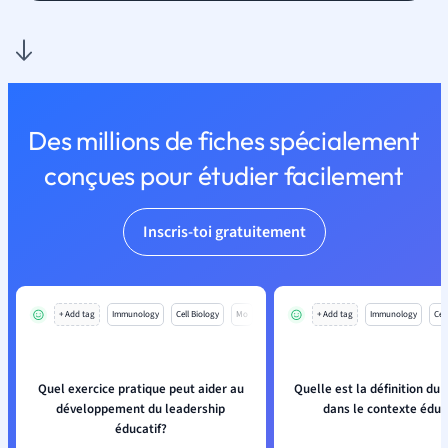
Des millions de fiches spécialement
conçues pour étudier facilement
Inscris-toi gratuitement
+ Add tag
Immunology
Cell Biology
Mo
+ Add tag
Immunology
Cell
Quel exercice pratique peut aider au
Quelle est la définition du 
développement du leadership
dans le contexte éduca
éducatif?