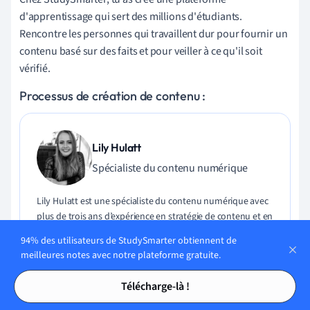
d'apprentissage qui sert des millions d'étudiants.
Rencontre les personnes qui travaillent dur pour fournir un
contenu basé sur des faits et pour veiller à ce qu'il soit
vérifié.
Processus de création de contenu :
Lily Hulatt
Spécialiste du contenu numérique
Lily Hulatt est une spécialiste du contenu numérique avec
plus de trois ans d’expérience en stratégie de contenu et en
conception de programmes. Elle a obtenu son doctorat en
94% des utilisateurs de StudySmarter obtiennent de
littérature anglaise à l’Université de Durham en 2022, a
meilleures notes avec notre plateforme gratuite.
enseigné au Département d’études anglaises de
Tables des matières
Tables des matières
l’Université de Durham, et a contribué à plusieurs
Télécharge-là !
publications. Lily se spécialise en littérature anglaise,
langue anglaise, histoire et philosophie.