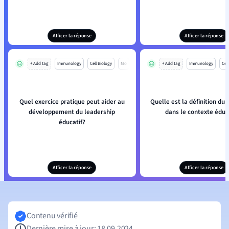
Afficer la réponse
Afficer la réponse
+ Add tag
Immunology
Cell Biology
Mo
+ Add tag
Immunology
Cell
Quel exercice pratique peut aider au
Quelle est la définition du 
développement du leadership
dans le contexte éduca
éducatif?
Afficer la réponse
Afficer la réponse
Contenu vérifié
Dernière mise à jour: 18.09.2024