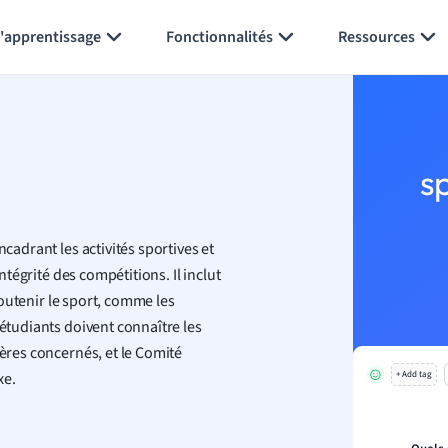
Générer des flashcards
Résumer la page
l'apprentissage
Fonctionnalités
Ressources
s
cadrant les activités sportives et
intégrité des compétitions. Il inclut
 soutenir le sport, comme les
 étudiants doivent connaître les
tères concernés, et le Comité
xe.
+ Add tag