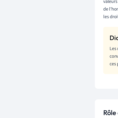
valeurs
de l'ho
les dro
Les 
conv
ces 
Rôle 