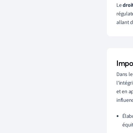
Le
droi
régulate
allant d
Impor
Dans le
l'intég
et en a
influenc
Élab
équi