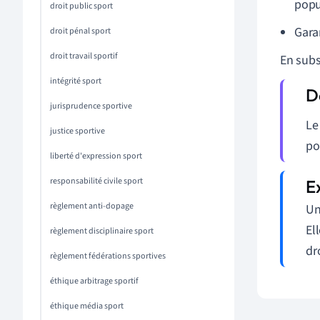
popu
droit public sport
Gara
droit pénal sport
droit travail sportif
En subst
intégrité sport
jurisprudence sportive
L
justice sportive
po
liberté d'expression sport
responsabilité civile sport
règlement anti-dopage
Un
El
règlement disciplinaire sport
dr
règlement fédérations sportives
éthique arbitrage sportif
éthique média sport