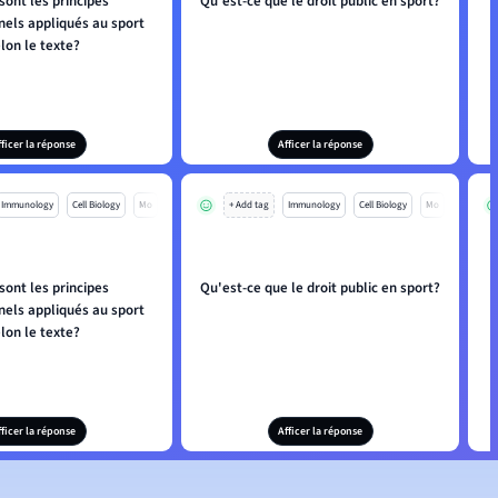
sont les principes
Qu'est-ce que le droit public en sport?
Q
nels appliqués au sport
lon le texte?
fficer la réponse
Afficer la réponse
Immunology
Cell Biology
Mo
+ Add tag
Immunology
Cell Biology
Mo
sont les principes
Qu'est-ce que le droit public en sport?
Q
nels appliqués au sport
lon le texte?
fficer la réponse
Afficer la réponse