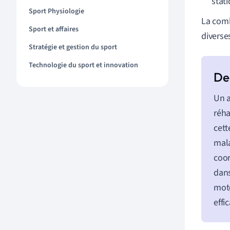
stati
Sport Physiologie
La comb
Sport et affaires
diverse
Stratégie et gestion du sport
Technologie du sport et innovation
Un a
réha
cett
mala
coor
dans
mote
effi