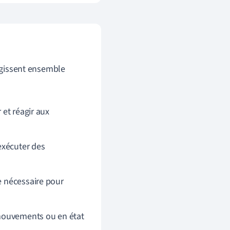
ragissent ensemble
r et réagir aux
 exécuter des
e nécessaire pour
 mouvements ou en état