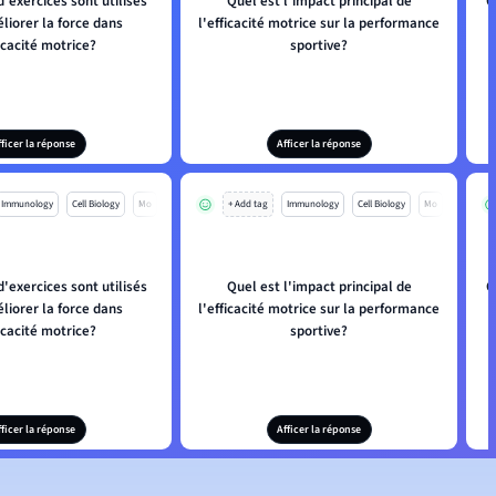
'exercices sont utilisés
Quel est l'impact principal de
Q
liorer la force dans
l'efficacité motrice sur la performance
ficacité motrice?
sportive?
fficer la réponse
Afficer la réponse
Immunology
Cell Biology
Mo
+ Add tag
Immunology
Cell Biology
Mo
'exercices sont utilisés
Quel est l'impact principal de
Q
liorer la force dans
l'efficacité motrice sur la performance
ficacité motrice?
sportive?
fficer la réponse
Afficer la réponse