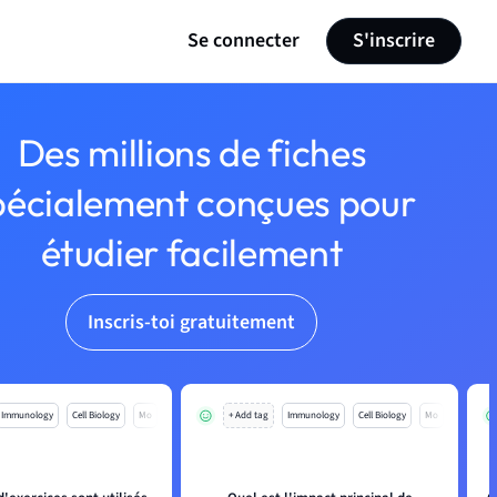
Se connecter
S'inscrire
Des millions de fiches
pécialement conçues pour
étudier facilement
Inscris-toi gratuitement
Immunology
Cell Biology
Mo
+ Add tag
Immunology
Cell Biology
Mo