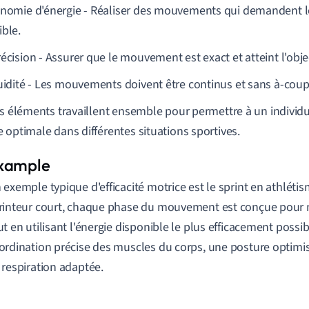
onomie d'énergie - Réaliser des mouvements qui demandent l
ible.
écision - Assurer que le mouvement est exact et atteint l'objec
luidité - Les mouvements doivent être continus et sans à-coup
is éléments travaillent ensemble pour permettre à un individ
 optimale dans différentes situations sportives.
 exemple typique d'efficacité motrice est le sprint en athléti
rinteur court, chaque phase du mouvement est conçue pour m
ut en utilisant l'énergie disponible le plus efficacement possi
ordination précise des muscles du corps, une posture optimi
 respiration adaptée.