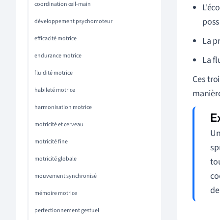
coordination œil-main
L'éc
poss
développement psychomoteur
efficacité motrice
La pr
endurance motrice
La f
fluidité motrice
Ces tro
habileté motrice
manière
harmonisation motrice
motricité et cerveau
Un
motricité fine
sp
motricité globale
to
co
mouvement synchronisé
de
mémoire motrice
perfectionnement gestuel