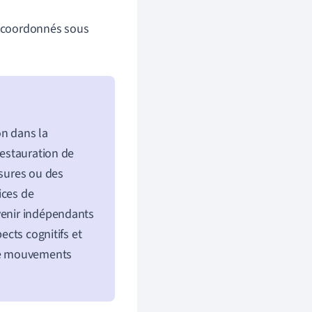
s coordonnés sous
on dans la
restauration de
ssures ou des
ices de
venir indépendants
ects cognitifs et
 de mouvements