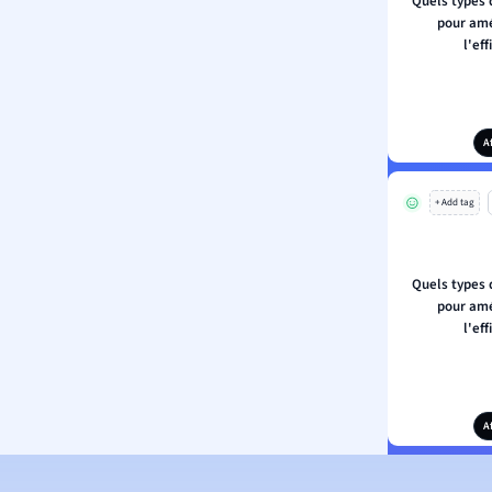
Quels types d
pour amé
l'ef
A
+ Add tag
Quels types d
pour amé
l'ef
A