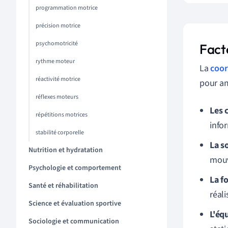
programmation motrice
précision motrice
psychomotricité
Fact
rythme moteur
La
coor
réactivité motrice
pour amé
réflexes moteurs
Les 
répétitions motrices
infor
stabilité corporelle
La s
Nutrition et hydratation
mouv
Psychologie et comportement
La f
Santé et réhabilitation
réali
Science et évaluation sportive
L'équ
Sociologie et communication