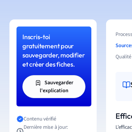
Process
Inscris-toi
gratuitement pour
Source
sauvegarder, modifier
Qualité
et créer des fiches.
Sauvegarder
l'explication
Effi
Contenu vérifié
Dernière mise à jour:
L'effic