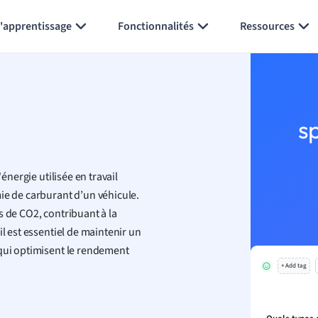
Générer des flashcards
Résumer la page
l'apprentissage
Fonctionnalités
Ressources
s
énergie utilisée en travail
ie de carburant d’un véhicule.
s de CO2, contribuant à la
il est essentiel de maintenir un
 qui optimisent le rendement
+ Add tag