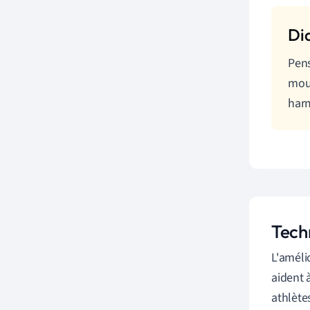
Pens
mouv
har
Techn
L'amélio
aident 
athlète