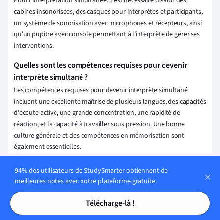
Pour l'interprétation simultanée, il est nécessaire d'avoir des
cabines insonorisées, des casques pour interprètes et participants,
un système de sonorisation avec microphones et récepteurs, ainsi
qu'un pupitre avec console permettant à l'interprète de gérer ses
interventions.
Quelles sont les compétences requises pour devenir
interprète simultané ?
Les compétences requises pour devenir interprète simultané
incluent une excellente maîtrise de plusieurs langues, des capacités
d'écoute active, une grande concentration, une rapidité de
réaction, et la capacité à travailler sous pression. Une bonne
culture générale et des compétences en mémorisation sont
également essentielles.
Comment se déroule une séance d'interprétation
94% des utilisateurs de StudySmarter obtiennent de
simultanée ?
meilleures notes avec notre plateforme gratuite.
Lors d'une séance d'interprétation simultanée, l'interprète écoute
Tables des matières
Tables des matières
Télécharge-là !
le discours source dans une langue à travers un casque et traduit
instantanément dans une autre langue. Les participants entendent