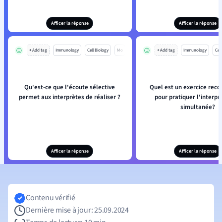
Afficer la réponse
Afficer la réponse
+ Add tag
Immunology
Cell Biology
Mo
+ Add tag
Immunology
Cell
Qu'est-ce que l'écoute sélective
Quel est un exercice re
permet aux interprètes de réaliser ?
pour pratiquer l'interpr
simultanée?
Afficer la réponse
Afficer la réponse
Contenu vérifié
Dernière mise à jour: 25.09.2024