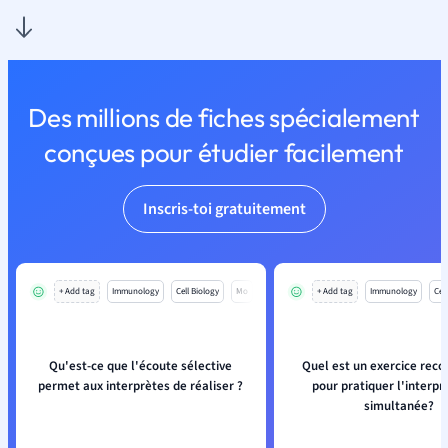
Des millions de fiches spécialement
conçues pour étudier facilement
Inscris-toi gratuitement
+ Add tag
Immunology
Cell Biology
Mo
+ Add tag
Immunology
Cell
Qu'est-ce que l'écoute sélective
Quel est un exercice re
permet aux interprètes de réaliser ?
pour pratiquer l'interpr
simultanée?