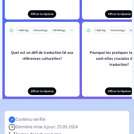
Afficer la réponse
Afficer la réponse
+ Add tag
Immunology
Cell Biology
Mo
+ Add tag
Immunology
Cell
Quel est un défi de traduction lié aux
Pourquoi les pratiques la
références culturelles?
sont-elles cruciales d
traduction?
Afficer la réponse
Afficer la réponse
Contenu vérifié
Dernière mise à jour: 25.09.2024