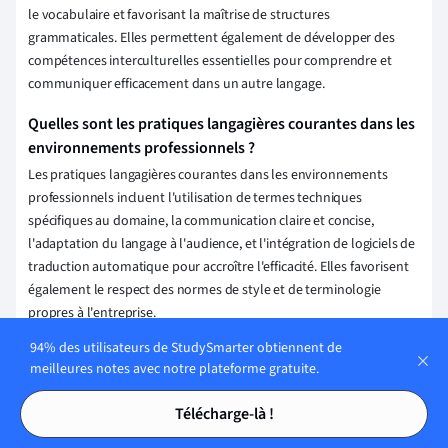
le vocabulaire et favorisant la maîtrise de structures
grammaticales. Elles permettent également de développer des
compétences interculturelles essentielles pour comprendre et
communiquer efficacement dans un autre langage.
Quelles sont les pratiques langagières courantes dans les
environnements professionnels ?
Les pratiques langagières courantes dans les environnements
professionnels incluent l'utilisation de termes techniques
spécifiques au domaine, la communication claire et concise,
l'adaptation du langage à l'audience, et l'intégration de logiciels de
traduction automatique pour accroître l'efficacité. Elles favorisent
également le respect des normes de style et de terminologie
propres à l'entreprise.
94% des utilisateurs de StudySmarter obtiennent de
Comment les pratiques langagières évoluent-elles avec
meilleures notes avec notre plateforme gratuite.
les nouvelles technologies ?
Tables des matières
Tables des matières
Les pratiques langagières évoluent avec les nouvelles technologies
Télécharge-là !
en facilitant la communication instantanée, la traduction