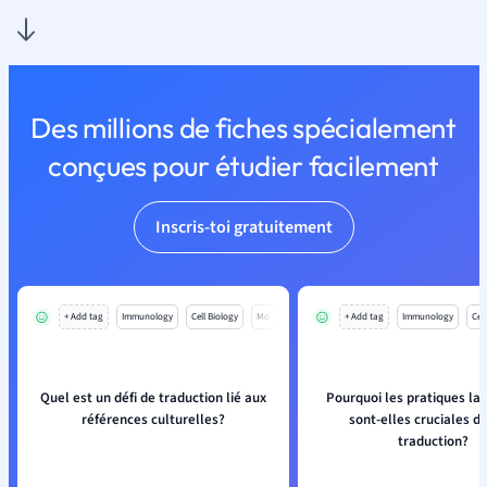
Des millions de fiches spécialement
conçues pour étudier facilement
Inscris-toi gratuitement
+ Add tag
Immunology
Cell Biology
Mo
+ Add tag
Immunology
Cell
Quel est un défi de traduction lié aux
Pourquoi les pratiques la
références culturelles?
sont-elles cruciales d
traduction?