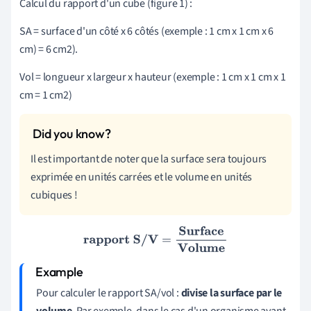
Calcul du rapport d'un cube (figure 1) :
SA = surface d'un côté x 6 côtés (exemple : 1 cm x 1 cm x 6
cm) = 6 cm2).
Vol = longueur x largeur x hauteur (exemple : 1 cm x 1 cm x 1
cm = 1 cm2)
Il est important de noter que la surface sera toujours
exprimée en unités carrées et le volume en unités
cubiques !
rapport S/V
=
Surface
Volume
Pour calculer le rapport SA/vol :
divise la surface par le
volume
. Par exemple, dans le cas d'un organisme ayant