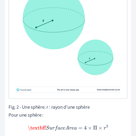
Fig. 2 -
Une sphère. r : rayon d'une sphère
Pour une sphère :
\textbff
S
u
r
f
a
c
e
A
r
e
a
=
4
×
Π
×
r
3