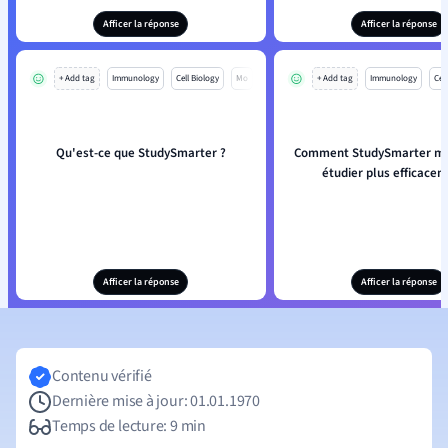
Afficer la réponse
Afficer la réponse
+ Add tag
Immunology
Cell Biology
Mo
+ Add tag
Immunology
Cell
Qu'est-ce que StudySmarter ?
Comment StudySmarter m'ai
étudier plus efficacem
Afficer la réponse
Afficer la réponse
Contenu vérifié
Dernière mise à jour: 01.01.1970
Temps de lecture: 9 min