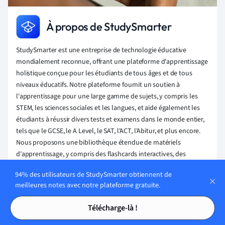
À propos de StudySmarter
StudySmarter est une entreprise de technologie éducative
mondialement reconnue, offrant une plateforme d'apprentissage
holistique conçue pour les étudiants de tous âges et de tous
niveaux éducatifs. Notre plateforme fournit un soutien à
l'apprentissage pour une large gamme de sujets, y compris les
STEM, les sciences sociales et les langues, et aide également les
étudiants à réussir divers tests et examens dans le monde entier,
tels que le GCSE, le A Level, le SAT, l'ACT, l'Abitur, et plus encore.
Nous proposons une bibliothèque étendue de matériels
d'apprentissage, y compris des flashcards interactives, des
solutions de manuels scolaires complètes et des explications
94% des utilisateurs de StudySmarter obtiennent de
détaillées. La technologie de pointe et les outils que nous
meilleures notes avec notre plateforme gratuite.
fournissons aident les étudiants à créer leurs propres matériels
Tables des matières
Tables des matières
d'apprentissage. Le contenu de StudySmarter est non seulement
Télécharge-là !
vérifié par des experts, mais également régulièrement mis à jour
pour garantir l'exactitude et la pertinence.