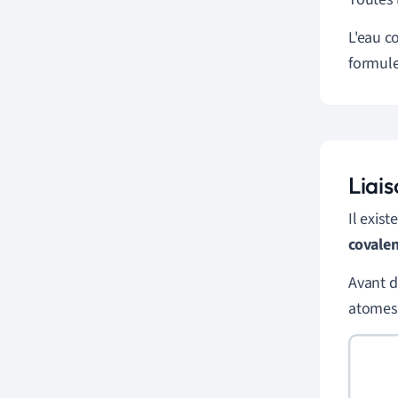
L'eau c
formul
Liai
Il exis
covale
Avant d
atomes 