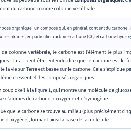
trouveras peut-être sous le nom de
composés organiques
. C'
nent du carbone comme colonne vertébrale.
posé organique : un composé qui, en général, contient du carbone li
autres atomes, en particulier carbone-carbone (CC) et carbone-hydrog
 de colonne vertébrale, le carbone est l'élément le plus i
ques. Tu as peut-être entendu dire que le carbone est le f
te la vie sur Terre est basée sur le carbone. Cela s'explique pa
élément essentiel des composés organiques.
n coup d'œil à la figure 1, qui montre une molécule de glucose
 d'atomes de carbone, d'oxygène et d'hydrogène.
e que le carbone se trouve au milieu (plus précisément cin
e d'oxygène), formant ainsi la base de la molécule.