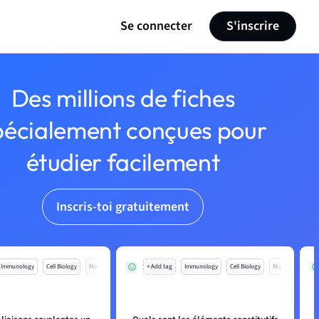
Se connecter
S'inscrire
Des millions de fiches
pécialement conçues pour
étudier facilement
Inscris-toi gratuitement
Immunology
Cell Biology
Mo
+ Add tag
Immunology
Cell Biology
Mo