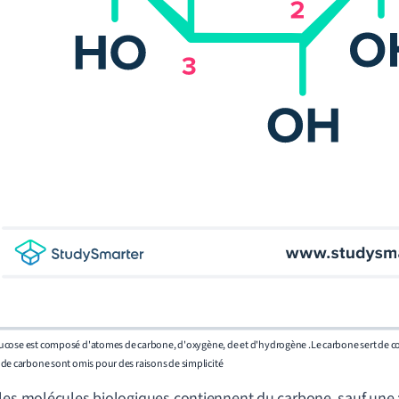
ucose est composé d'
atomes de
carbone, d'oxygène, de
et d'hydrogène
.
Le carbone sert de c
de carbone sont omis pour des raisons de simplicité
les molécules biologiques contiennent du carbone, sauf une : 