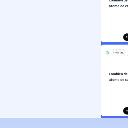
Combien de 
atome de ca
A
+ Add tag
Combien de 
atome de ca
A