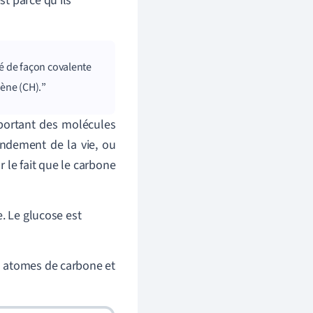
est parce qu'ils
é de façon covalente
ène (CH).
mportant des molécules
ondement de la vie, ou
r le fait que le carbone
. Le glucose est
q atomes de carbone et