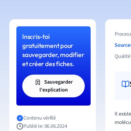
Process
Inscris-toi
gratuitement pour
Source
sauvegarder, modifier
Qualité
et créer des fiches.
Sauvegarder
l'explication
Il exis
Contenu vérifié
molécul
Publié le: 06.06.2024