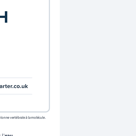
olonne vertébrale à la molécule.
l'
eau
.