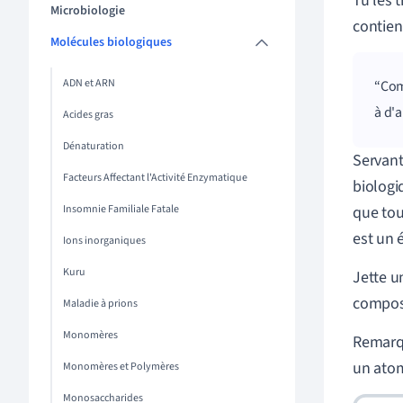
Tu les 
Microbiologie
contien
Molécules biologiques
ADN et ARN
Com
à d'
Acides gras
Dénaturation
Servant
Facteurs Affectant l'Activité Enzymatique
biologi
Insomnie Familiale Fatale
que tou
est un 
Ions inorganiques
Kuru
Jette u
composé
Maladie à prions
Monomères
Remarqu
un atom
Monomères et Polymères
Monosaccharides