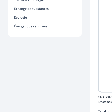
Transferts d'énergie
Échange de substances
Écologie
Énergétique cellulaire
Fig. 1 - Le
gl
Les atomes 
Toutes 