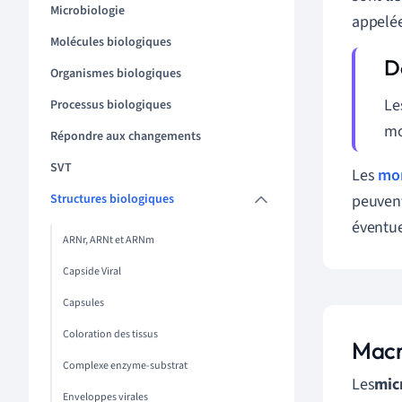
Microbiologie
appelé
Molécules biologiques
Organismes biologiques
Le
Processus biologiques
mo
Répondre aux changements
SVT
Les
mo
Structures biologiques
peuvent
éventue
ARNr, ARNt et ARNm
Capside Viral
Capsules
Coloration des tissus
Macr
Complexe enzyme-substrat
Les
mic
Enveloppes virales