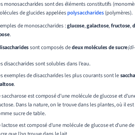
s monosaccharides sont des éléments constitutifs (monomèr
lécules de glucides appelées
polysaccharides
(polymères).
xemples de monosaccharides :
glucose
,
galactose
,
fructose
,
d
bose
.
disaccharides
sont composés de
deux molécules de sucre
(di-
s disaccharides sont solubles dans l'eau.
s exemples de disaccharides les plus courants sont le
sacch
altose
.
 saccharose est composé d'une molécule de glucose et d'un
uctose. Dans la nature, on le trouve dans les plantes, où il est r
mme sucre de table.
 lactose est composé d'une molécule de glucose et d'une de 
cre que l'on trouve dans le lait.