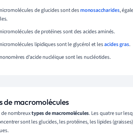
micromolécules de glucides sont des
monosaccharides
, éga
les.
micromolécules de protéines sont des acides aminés.
micromolécules lipidiques sont le glycérol et les
acides gras
.
monomères d'acide nucléique sont les nucléotides.
s de macromolécules
te de nombreux
types de macromolécules
. Les quatre sur les
centrer sont les glucides, les protéines, les lipides (graisses)
ues.