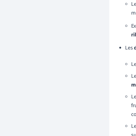
Le
mo
E
ri
Les
Le
Le
m
Le
fr
co
Le
su