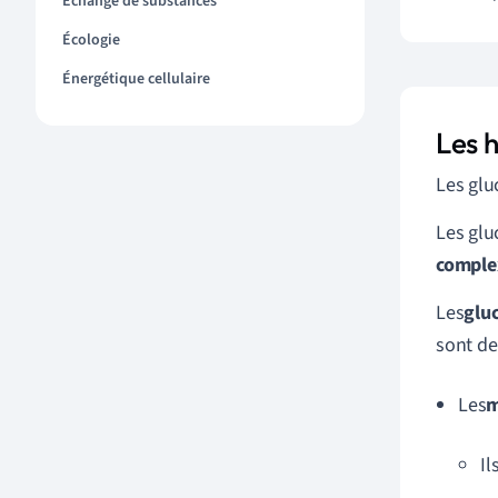
Échange de substances
Écologie
Énergétique cellulaire
Les 
Les glu
Les glu
comple
Les
glu
sont de
Les
m
Il