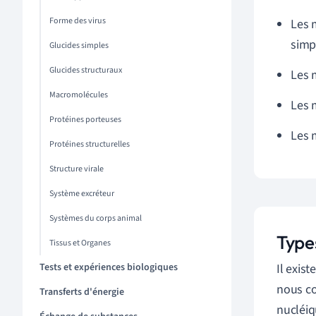
Forme des virus
Les 
simp
Glucides simples
Glucides structuraux
Les 
Macromolécules
Les 
Protéines porteuses
Les 
Protéines structurelles
Structure virale
Système excréteur
Systèmes du corps animal
Type
Tissus et Organes
Tests et expériences biologiques
Il exis
nous con
Transferts d'énergie
nucléiq