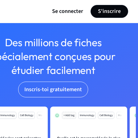
Se connecter
S'inscrire
Des millions de fiches
pécialement conçues pour
étudier facilement
Inscris-toi gratuitement
Immunology
Cell Biology
Mo
+ Add tag
Immunology
Cell Biology
Mo