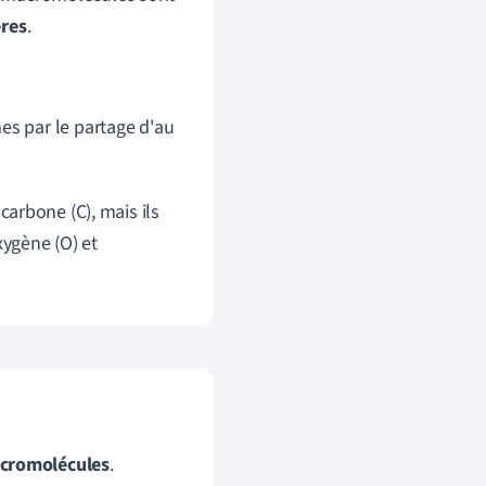
res
.
es par le partage d'au
arbone (C), mais ils
xygène (O) et
cromolécules
.