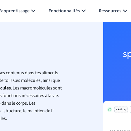
Générer des flashcards
Résumer la page
l'apprentissage
Fonctionnalités
Ressources
s
sses contenus dans tes aliments,
de toi ? Ces molécules, ainsi que
cules
. Les macromolécules sont
 fonctions nécessaires à la vie.
 dans le corps. Les
structure, le maintien de l'
+ Add tag
les.