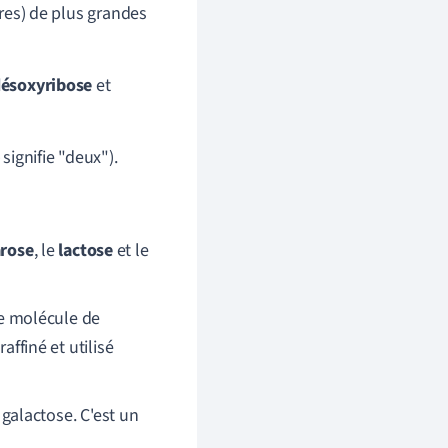
es) de plus grandes
ésoxyribose
et
signifie "deux").
arose
, le
lactose
et le
e molécule de
affiné et utilisé
galactose. C'est un