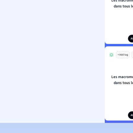
Les macromo
dans tous l
A
+ Add tag
Les macromo
dans tous l
A