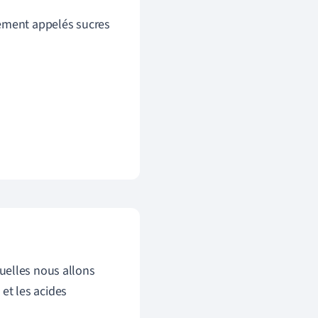
lement appelés sucres
quelles nous allons
 et les acides