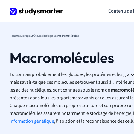
Contenu de 
Resumes
Biologie
Structures biologiques
Macromolécules
Macromolécules
Tu connais probablement les glucides, les protéines et les grai
mais savais-tu que ces molécules se trouvent aussi à l'intérieur 
les acides nucléiques, sont connues sous le nom de
macromolé
présentes dans tous les organismes vivants car elles assurent les
Chaque macromolécule a sa propre structure et son propre rôle
macromolécules assurent notamment le stockage de l'énergie, la 
information génétique
, l'isolation et la reconnaissance des cellu