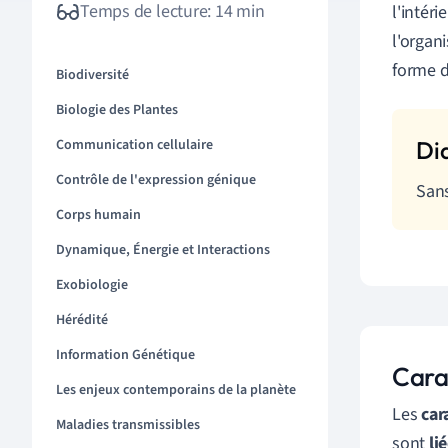
Temps de lecture: 14 min
l'intéri
l'organ
forme d
Biodiversité
Biologie des Plantes
Communication cellulaire
Contrôle de l'expression génique
Sans
Corps humain
Dynamique, Énergie et Interactions
Exobiologie
Hérédité
Information Génétique
Cara
Les enjeux contemporains de la planète
Les
car
Maladies transmissibles
sont
li