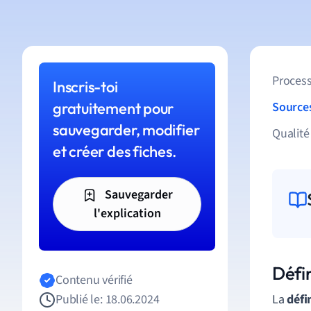
Process
Inscris-toi
gratuitement pour
Source
sauvegarder, modifier
Qualité
et créer des fiches.
Sauvegarder
l'explication
Défi
Contenu vérifié
Publié le: 18.06.2024
La
défi