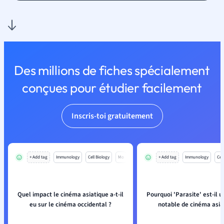
Des millions de fiches spécialement
conçues pour étudier facilement
Inscris-toi gratuitement
+ Add tag
Immunology
Cell Biology
Mo
+ Add tag
Immunology
Cell
Quel impact le cinéma asiatique a-t-il
Pourquoi 'Parasite' est-il 
eu sur le cinéma occidental ?
notable de cinéma asia