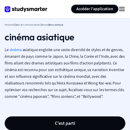
Générer des flashcards
Résumer la page
Accéder l'application
Resumes
Études de Communication
Cinéma
cinéma asiatique
cinéma asiatique
Le
cinéma
asiatique englobe une vaste diversité de styles et de genres,
émanant de pays comme le Japon, la Chine, la Corée et l'Inde, avec des
films allant des drames artistiques aux films d'action palpitants. Ce
cinéma est reconnu pour son esthétique unique, sa narration inventive
et son influence significative sur le cinéma mondial, avec des
réalisateurs renommés tels qu'Akira Kurosawa et Wong Kar-wai. Pour
optimiser vos recherches sur ce sujet, focalisez-vous sur les termes clés
comme "cinéma japonais", "films coréens", et "Bollywood".
C'est parti