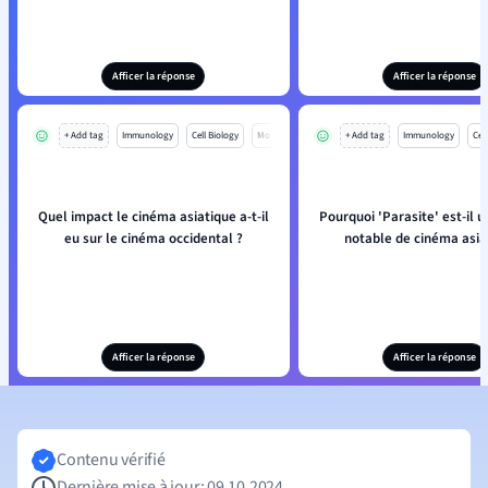
Afficer la réponse
Afficer la réponse
+ Add tag
Immunology
Cell Biology
Mo
+ Add tag
Immunology
Cell
Quel impact le cinéma asiatique a-t-il
Pourquoi 'Parasite' est-il 
eu sur le cinéma occidental ?
notable de cinéma asia
Afficer la réponse
Afficer la réponse
Contenu vérifié
Dernière mise à jour: 09.10.2024