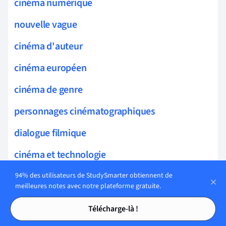
cinéma numérique
nouvelle vague
cinéma d'auteur
cinéma européen
cinéma de genre
personnages cinématographiques
dialogue filmique
cinéma et technologie
cinéma et diversité
94% des utilisateurs de StudySmarter obtiennent de
meilleures notes avec notre plateforme gratuite.
cinéma et identité
Tables des matières
Tables des matières
Télécharge-là !
cinémas du monde