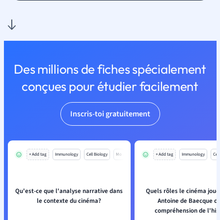
Des millions de fiches spécialement
conçues pour étudier facilement
Inscris-toi gratuitement
+ Add tag
Immunology
Cell Biology
Mo
+ Add tag
Immunology
Cell
Qu'est-ce que l'analyse narrative dans
Quels rôles le cinéma joue-
le contexte du cinéma?
Antoine de Baecque da
compréhension de l'hist