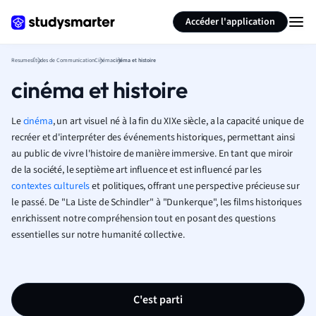
Générer des flashcards
Résumer la page
Accéder l'application
Resumes
Études de Communication
Cinéma
cinéma et histoire
cinéma et histoire
Le
cinéma
, un art visuel né à la fin du XIXe siècle, a la capacité unique de
recréer et d'interpréter des événements historiques, permettant ainsi
au public de vivre l'histoire de manière immersive. En tant que miroir
de la société, le septième art influence et est influencé par les
contextes culturels
et politiques, offrant une perspective précieuse sur
le passé. De "La Liste de Schindler" à "Dunkerque", les films historiques
enrichissent notre compréhension tout en posant des questions
essentielles sur notre humanité collective.
C'est parti