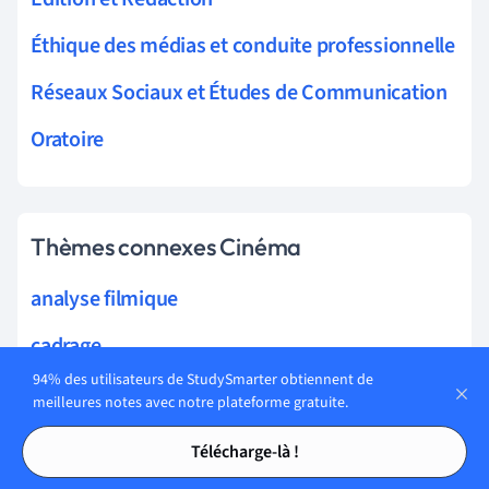
Éthique des médias et conduite professionnelle
Réseaux Sociaux et Études de Communication
Oratoire
Thèmes connexes Cinéma
analyse filmique
cadrage
94% des utilisateurs de StudySmarter obtiennent de
théorie du cinéma
meilleures notes avec notre plateforme gratuite.
Tables des matières
Tables des matières
genres cinématographiques
Télécharge-là !
réalisation