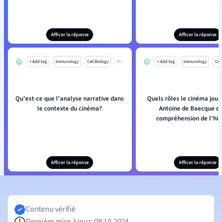
Afficer la réponse
Afficer la réponse
+ Add tag
Immunology
Cell Biology
Mo
+ Add tag
Immunology
Cell
Qu'est-ce que l'analyse narrative dans
Quels rôles le cinéma joue-
le contexte du cinéma?
Antoine de Baecque da
compréhension de l'hist
Afficer la réponse
Afficer la réponse
Contenu vérifié
Dernière mise à jour: 09.10.2024