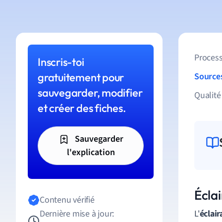
Process
Inscris-toi
gratuitement pour
Source
sauvegarder, modifier
Qualité
et créer des fiches.
Sauvegarder
l'explication
Écla
Contenu vérifié
Dernière mise à jour:
L'
éclai