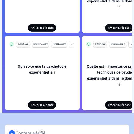
expérientielle dans le doma
?
Afficer la réponse
Afficer la réponse
+ Add tag
Immunology
Cell Biology
Mo
+ Add tag
Immunology
Cell
Qu'est-ce que la psychologie
Quelle est l'importance pri
expérientielle ?
techniques de psycho
expérientielle dans le doma
?
Afficer la réponse
Afficer la réponse
Contenu vérifié