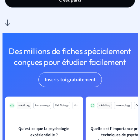
C'est parti
Des millions de fiches spécialement
conçues pour étudier facilement
Inscris-toi gratuitement
+ Add tag
Immunology
Cell Biology
Mo
+ Add tag
Immunology
Cell
Qu'est-ce que la psychologie
Quelle est l'importance pri
expérientielle ?
techniques de psycho