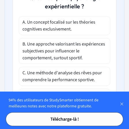
expérientielle ?
A. Un concept focalisé sur les théories
cognitives exclusivement.
B. Une approche valorisant les expériences
subjectives pour influencer le
comportement, surtout sportif.
C. Une méthode d'analyse des rêves pour
comprendre la performance sportive.
D. Une étude des neurotransmetteurs dans
94% des utilisateurs de StudySmarter obtiennent de
la régulation des émotions sportives.
meilleures notes avec notre plateforme gratuite.
Tables des matières
Tables des matières
Télécharge-là !