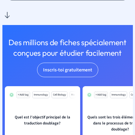
Des millions de fiches spécialement
conçues pour étudier facilement
Inscris-toi gratuitement
+ Add tag
Immunology
Cell Biology
Mo
+ Add tag
Immunology
Cell
Quel est l'objectif principal de la
Quels sont les trois élémen
traduction doublage?
dans le processus de tra
doublage?