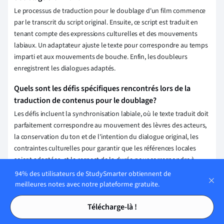
Le processus de traduction pour le doublage d'un film commence
par le transcrit du script original. Ensuite, ce script est traduit en
tenant compte des expressions culturelles et des mouvements
labiaux. Un adaptateur ajuste le texte pour correspondre au temps
imparti et aux mouvements de bouche. Enfin, les doubleurs
enregistrent les dialogues adaptés.
Quels sont les défis spécifiques rencontrés lors de la
traduction de contenus pour le doublage?
Les défis incluent la synchronisation labiale, où le texte traduit doit
parfaitement correspondre au mouvement des lèvres des acteurs,
la conservation du ton et de l'intention du dialogue original, les
contraintes culturelles pour garantir que les références locales
soient adaptées, et le respect de la durée pour correspondre à
l'original.
94% des utilisateurs de StudySmarter obtiennent de
meilleures notes avec notre plateforme gratuite.
Quels sont les critères pour choisir un bon traducteur
Tables des matières
Tables des matières
pour le doublage?
Télécharge-là !
Pour choisir un bon traducteur de doublage, il faut vérifier ses