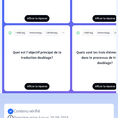
Afficer la réponse
Afficer la réponse
+ Add tag
Immunology
Cell Biology
Mo
+ Add tag
Immunology
Cell
Quel est l'objectif principal de la
Quels sont les trois élémen
traduction doublage?
dans le processus de tra
doublage?
Afficer la réponse
Afficer la réponse
Contenu vérifié
Dernière mise à jour: 25.09.2024