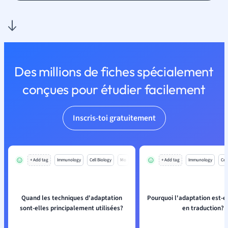
Des millions de fiches spécialement
conçues pour étudier facilement
Inscris-toi gratuitement
+ Add tag
Immunology
Cell Biology
Mo
+ Add tag
Immunology
Cell
Quand les techniques d'adaptation
Pourquoi l'adaptation est-el
sont-elles principalement utilisées?
en traduction?