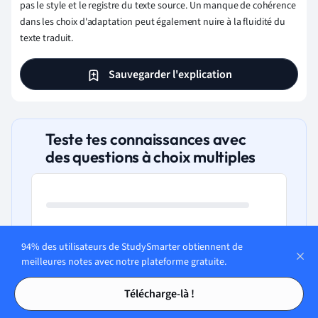
pas le style et le registre du texte source. Un manque de cohérence
dans les choix d'adaptation peut également nuire à la fluidité du
texte traduit.
Sauvegarder l'explication
Teste tes connaissances avec
des questions à choix multiples
Quand les techniques d'adaptation
94% des utilisateurs de StudySmarter obtiennent de
sont-elles principalement utilisées?
meilleures notes avec notre plateforme gratuite.
Tables des matières
Tables des matières
A. Pour traduire des textes sans équivalents
Télécharge-là !
linguistiques.