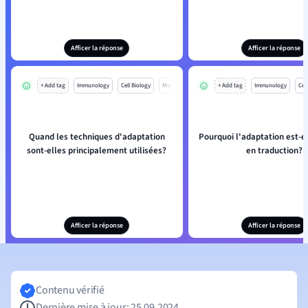
Afficer la réponse
Afficer la réponse
+ Add tag
Immunology
Cell Biology
Mo
+ Add tag
Immunology
Cell
Quand les techniques d'adaptation
Pourquoi l'adaptation est-el
sont-elles principalement utilisées?
en traduction?
Afficer la réponse
Afficer la réponse
Contenu vérifié
Dernière mise à jour: 25.09.2024