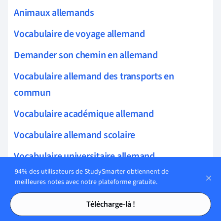
Animaux allemands
Vocabulaire de voyage allemand
Demander son chemin en allemand
Vocabulaire allemand des transports en
commun
Vocabulaire académique allemand
Vocabulaire allemand scolaire
Vocabulaire universitaire allemand
94% des utilisateurs de StudySmarter obtiennent de
Allemand pour les mathématiques et les
meilleures notes avec notre plateforme gratuite.
sciences
Tables des matières
Tables des matières
Télécharge-là !
Allemand pour les Sciences Humaines