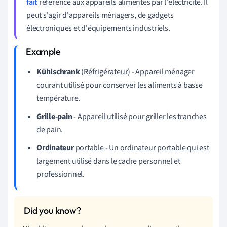
fait
référence aux appareils alimentés par l'électricité. Il
peut s'agir d'appareils ménagers, de gadgets
électroniques et d'équipements industriels.
Kühlschrank
(Réfrigérateur) - Appareil ménager
courant utilisé pour conserver les aliments à basse
température.
Grille-pain
- Appareil utilisé pour griller les tranches
de pain.
Ordinateur
portable - Un ordinateur portable qui est
largement utilisé dans le cadre personnel et
professionnel.