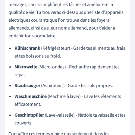
ménages, car ils simplifient les tâches et améliorent la
qualité de vie. Tu trouveras ci-dessous une liste d'appareils
électriques courants que l'on trouve dans les foyers
allemands, ainsi que leur nom allemand, pour t'aider à
enrichir ton vocabulaire.
Kühlschrank
(Réfrigérateur) - Garde tes aliments au frais
et tes boissons au froid.
Mikrowelle
(Micro-ondes) - Réchauffe rapidement tes
repas.
Staubsauger
(Aspirateur) - Garde tes sols propres.
Waschmaschine
(Machine à laver) - Lave tes vêtements
efficacement.
Geschirrspüler
(Lave-vaisselle) - Nettoie ta vaisselle et tes
couverts.
Connaître ces termes n'aide pas seulement dans les