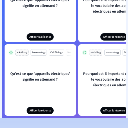
Qu'est-ce que 'appareils électriques'
Pourquoi est-il important 
signifie en allemand ?
le vocabulaire des app
électriques en allem
Afficer la réponse
Afficer la réponse
+ Add tag
Immunology
Cell Biology
Mo
+ Add tag
Immunology
Cell
Qu'est-ce que 'appareils électriques'
Pourquoi est-il important 
signifie en allemand ?
le vocabulaire des app
électriques en allem
Afficer la réponse
Afficer la réponse